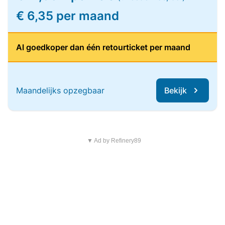
€ 6,35 per maand
Al goedkoper dan één retourticket per maand
Maandelijks opzegbaar
Bekijk
▼ Ad by Refinery89