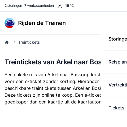
2
storingen
7
werkzaamheden
19
°C
Rijden de Treinen
Storing
Treintickets
Treintickets van Arkel naar Boskoop
Reispla
Een enkele reis van Arkel naar Boskoop kost
€ 19,98
voor een e-ticket zonder korting. Hieronder staan alle
Vertrekt
beschikbare treintickets tussen Arkel en Boskoop.
Deze tickets zijn online te koop. Een e-ticket is altijd
goedkoper dan een kaartje uit de kaartautomaat.
Tickets