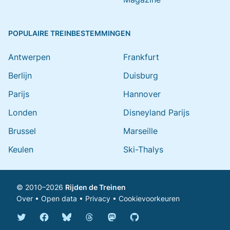
POPULAIRE TREINBESTEMMINGEN
Antwerpen
Frankfurt
Berlijn
Duisburg
Parijs
Hannover
Londen
Disneyland Parijs
Brussel
Marseille
Keulen
Ski-Thalys
© 2010–2026
Rijden de Treinen
Over
•
Open data
•
Privacy
•
Cookievoorkeuren
Bluesky @rijdendetreinen.nl
Threads @rijdendetreinen
Mastodon @rijdendetreinen@ma
Twitter @rijdendetreinen
Facebook rijdendetreinen
GitHub rijdendetreinen