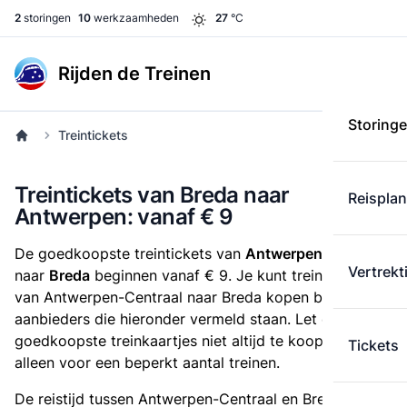
2
storingen
10
werkzaamheden
27
°C
Rijden de Treinen
Storing
Treintickets
Treintickets van Breda naar
Reispla
Antwerpen: vanaf € 9
De goedkoopste treintickets van
Antwerpen-Centraal
Vertrekt
naar
Breda
beginnen vanaf € 9. Je kunt treintickets
van Antwerpen-Centraal naar Breda kopen bij alle
aanbieders die hieronder vermeld staan. Let op dat de
goedkoopste treinkaartjes niet altijd te koop zijn, of
Tickets
alleen voor een beperkt aantal treinen.
De reistijd tussen Antwerpen-Centraal en Breda is