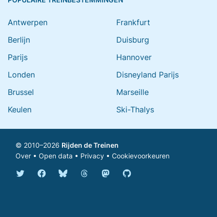
Antwerpen
Frankfurt
Berlijn
Duisburg
Parijs
Hannover
Londen
Disneyland Parijs
Brussel
Marseille
Keulen
Ski-Thalys
© 2010–2026
Rijden de Treinen
Over
•
Open data
•
Privacy
•
Cookievoorkeuren
Bluesky @rijdendetreinen.nl
Threads @rijdendetreinen
Mastodon @rijdendetreinen@ma
Twitter @rijdendetreinen
Facebook rijdendetreinen
GitHub rijdendetreinen