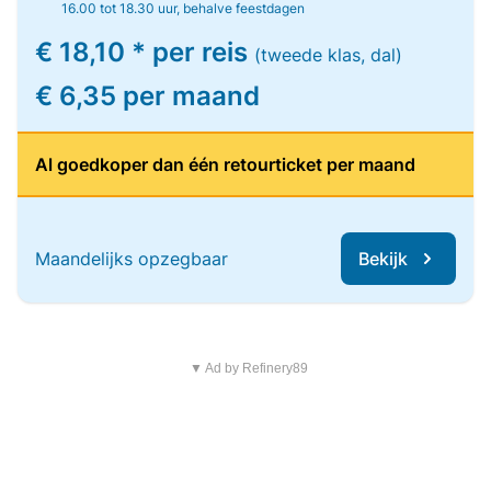
16.00 tot 18.30 uur, behalve feestdagen
€ 18,10 * per reis
(tweede klas, dal)
€ 6,35 per maand
Al goedkoper dan één retourticket per maand
Maandelijks opzegbaar
Bekijk
▼ Ad by Refinery89