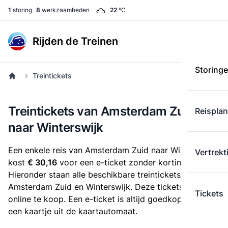
1
storing
8
werkzaamheden
22
°C
Rijden de Treinen
Storing
Treintickets
Treintickets van Amsterdam Zuid
Reispla
naar Winterswijk
Een enkele reis van Amsterdam Zuid naar Winterswijk
Vertrekt
kost
€ 30,16
voor een e-ticket zonder korting.
Hieronder staan alle beschikbare treintickets tussen
Amsterdam Zuid en Winterswijk. Deze tickets zijn
Tickets
online te koop. Een e-ticket is altijd goedkoper dan
een kaartje uit de kaartautomaat.