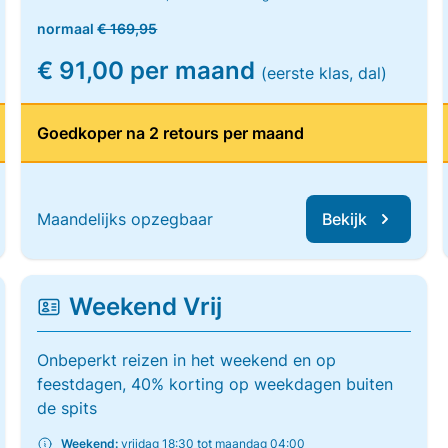
normaal
€ 169,95
€ 91,00 per maand
(eerste klas, dal)
Goedkoper na 2 retours per maand
Maandelijks opzegbaar
Bekijk
Weekend Vrij
Onbeperkt reizen in het weekend en op
feestdagen, 40% korting op weekdagen buiten
de spits
Weekend:
vrijdag 18:30 tot maandag 04:00