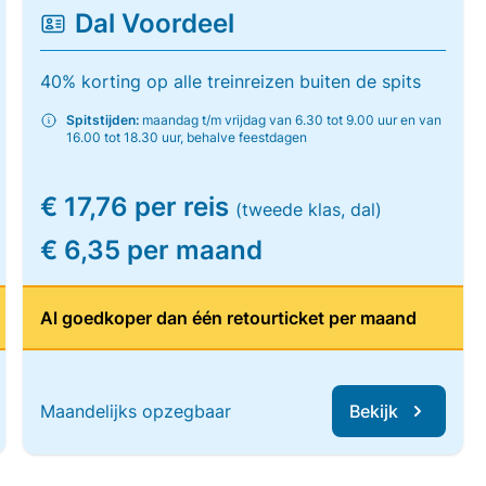
Dal Voordeel
40% korting op alle treinreizen buiten de spits
Spitstijden:
maandag t/m vrijdag van 6.30 tot 9.00 uur en van
16.00 tot 18.30 uur, behalve feestdagen
€ 17,76 per reis
(tweede klas, dal)
€ 6,35 per maand
Al goedkoper dan één retourticket per maand
Maandelijks opzegbaar
Bekijk