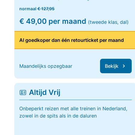
normaal
€ 127,95
€ 49,00 per maand
(tweede klas, dal)
Al goedkoper dan één retourticket per maand
Maandelijks opzegbaar
Bekijk
Altijd Vrij
Onbeperkt reizen met alle treinen in Nederland,
zowel in de spits als in de daluren