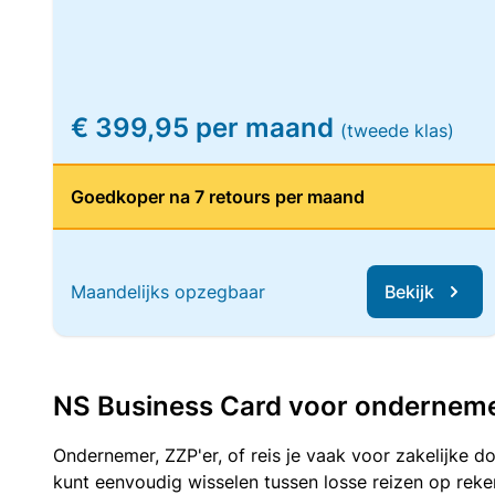
€ 399,95 per maand
(tweede klas)
Goedkoper na 7 retours per maand
Maandelijks opzegbaar
Bekijk
NS Business Card voor ondernemers
Ondernemer, ZZP'er, of reis je vaak voor zakelijke d
kunt eenvoudig wisselen tussen losse reizen op re