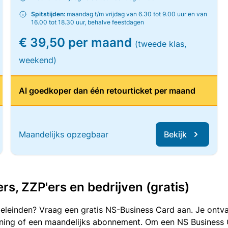
Spitstijden:
maandag t/m vrijdag van 6.30 tot 9.00 uur en van
16.00 tot 18.30 uur, behalve feestdagen
€ 39,50 per maand
(tweede klas,
weekend)
Al goedkoper dan één retourticket per maand
Maandelijks opzegbaar
Bekijk
, ZZP'ers en bedrijven (gratis)
oeleinden? Vraag een gratis NS-Business Card aan. Je ontva
kening of een maandelijks abonnement. Om een NS Business