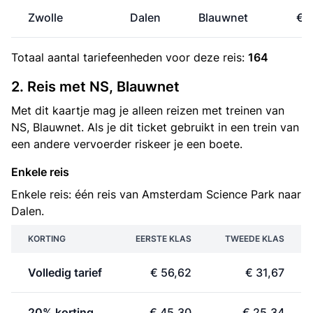
Zwolle
Dalen
Blauwnet
€ 
Totaal aantal
tariefeenheden
voor deze reis:
164
2. Reis met NS, Blauwnet
Met dit kaartje mag je alleen reizen met treinen van
NS, Blauwnet. Als je dit ticket gebruikt in een trein van
een andere vervoerder riskeer je een boete.
Enkele reis
Enkele reis: één reis van Amsterdam Science Park naar
Dalen.
KORTING
EERSTE KLAS
TWEEDE KLAS
Volledig tarief
€ 56,62
€ 31,67
20% korting
€ 45,30
€ 25,34