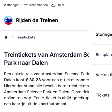
2
storingen
9
werkzaamheden
16
°C
Rijden de Treinen
Storing
Treintickets
Treintickets van Amsterdam Science
Reispla
Park naar Dalen
Een enkele reis van Amsterdam Science Park naar
Vertrekt
Dalen kost
€ 30,23
voor een e-ticket zonder korting.
Hieronder staan alle beschikbare treintickets tussen
Amsterdam Science Park en Dalen. Deze tickets zijn
Tickets
online te koop. Een e-ticket is altijd goedkoper dan
een kaartje uit de kaartautomaat.