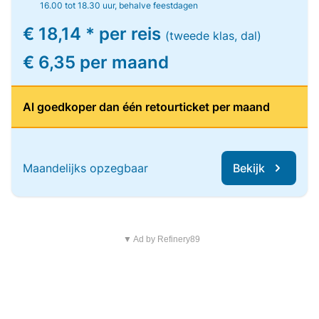
16.00 tot 18.30 uur, behalve feestdagen
€ 18,14 * per reis
(tweede klas, dal)
€ 6,35 per maand
Al goedkoper dan één retourticket per maand
Maandelijks opzegbaar
Bekijk
▼ Ad by Refinery89