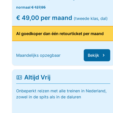
normaal
€ 127,95
€ 49,00 per maand
(tweede klas, dal)
Al goedkoper dan één retourticket per maand
Maandelijks opzegbaar
Bekijk
Altijd Vrij
Onbeperkt reizen met alle treinen in Nederland,
zowel in de spits als in de daluren