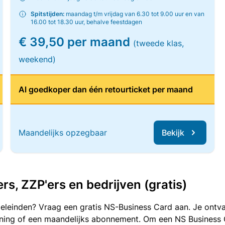
Spitstijden:
maandag t/m vrijdag van 6.30 tot 9.00 uur en van
16.00 tot 18.30 uur, behalve feestdagen
€ 39,50 per maand
(tweede klas,
weekend)
Al goedkoper dan één retourticket per maand
Maandelijks opzegbaar
Bekijk
, ZZP'ers en bedrijven (gratis)
oeleinden? Vraag een gratis NS-Business Card aan. Je ontva
kening of een maandelijks abonnement. Om een NS Business