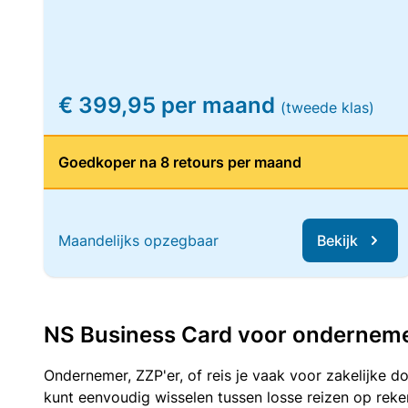
€ 399,95 per maand
(tweede klas)
Goedkoper na 8 retours per maand
Maandelijks opzegbaar
Bekijk
NS Business Card voor ondernemers
Ondernemer, ZZP'er, of reis je vaak voor zakelijke d
kunt eenvoudig wisselen tussen losse reizen op re