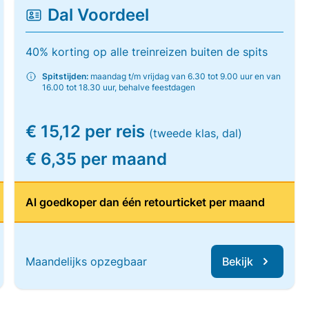
Dal Voordeel
40% korting op alle treinreizen buiten de spits
Spitstijden:
maandag t/m vrijdag van 6.30 tot 9.00 uur en van
16.00 tot 18.30 uur, behalve feestdagen
€ 15,12 per reis
(tweede klas, dal)
€ 6,35 per maand
Al goedkoper dan één retourticket per maand
Maandelijks opzegbaar
Bekijk