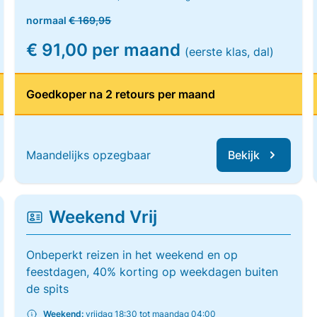
normaal
€ 169,95
€ 91,00 per maand
(eerste klas, dal)
Goedkoper na 2 retours per maand
Maandelijks opzegbaar
Bekijk
Weekend Vrij
Onbeperkt reizen in het weekend en op
feestdagen, 40% korting op weekdagen buiten
de spits
Weekend:
vrijdag 18:30 tot maandag 04:00