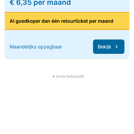
€ 6,35 per maand
Al goedkoper dan één retourticket per maand
Maandelijks opzegbaar
Bekijk
▼ Ad by Refinery89