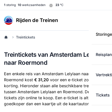
1
storing
10
werkzaamheden
23
°C
Rijden de Treinen
Storing
Treintickets
Treintickets van Amsterdam Lelylaan
Reispla
naar Roermond
Een enkele reis van Amsterdam Lelylaan naar
Vertrekt
Roermond kost
€ 31,20
voor een e-ticket zonder
korting. Hieronder staan alle beschikbare treintickets
tussen Amsterdam Lelylaan en Roermond. Deze
Tickets
tickets zijn online te koop. Een e-ticket is altijd
goedkoper dan een kaartje uit de kaartautomaat.