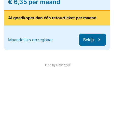
€ 6,35 per maand
Al goedkoper dan één retourticket per maand
Maandelijks opzegbaar
Bekijk
▼ Ad by Refinery89