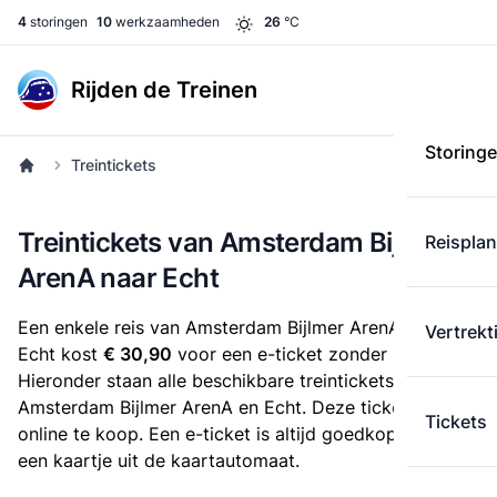
4
storingen
10
werkzaamheden
26
°C
Rijden de Treinen
Storing
Treintickets
Treintickets van Amsterdam Bijlmer
Reispla
ArenA naar Echt
Een enkele reis van Amsterdam Bijlmer ArenA naar
Vertrekt
Echt kost
€ 30,90
voor een e-ticket zonder korting.
Hieronder staan alle beschikbare treintickets tussen
Amsterdam Bijlmer ArenA en Echt. Deze tickets zijn
Tickets
online te koop. Een e-ticket is altijd goedkoper dan
een kaartje uit de kaartautomaat.