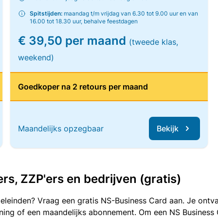
Spitstijden:
maandag t/m vrijdag van 6.30 tot 9.00 uur en van
16.00 tot 18.30 uur, behalve feestdagen
€ 39,50 per maand
(tweede klas,
weekend)
Goedkoper na 2 retours per maand
Maandelijks opzegbaar
Bekijk
, ZZP'ers en bedrijven (gratis)
oeleinden? Vraag een gratis NS-Business Card aan. Je ontva
kening of een maandelijks abonnement. Om een NS Business