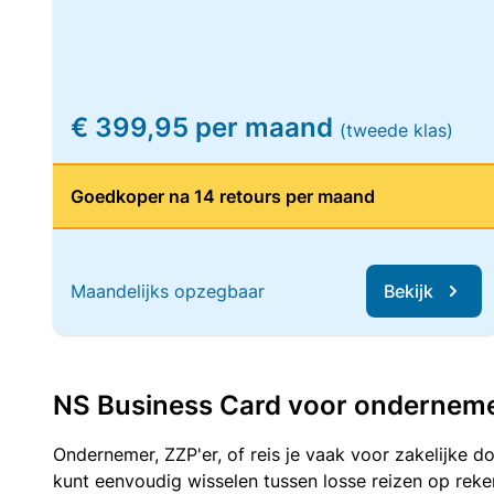
€ 399,95 per maand
(tweede klas)
Goedkoper na 14 retours per maand
Maandelijks opzegbaar
Bekijk
NS Business Card voor ondernemers
Ondernemer, ZZP'er, of reis je vaak voor zakelijke d
kunt eenvoudig wisselen tussen losse reizen op re