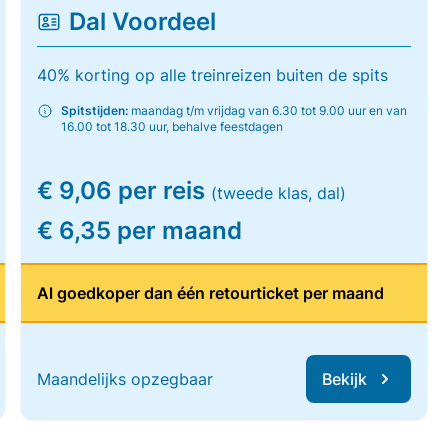
Dal Voordeel
40% korting op alle treinreizen buiten de spits
Spitstijden:
maandag t/m vrijdag van 6.30 tot 9.00 uur en van
16.00 tot 18.30 uur, behalve feestdagen
€ 9,06 per reis
(tweede klas, dal)
€ 6,35 per maand
Al goedkoper dan één retourticket per maand
Maandelijks opzegbaar
Bekijk