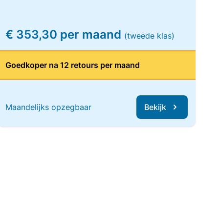
€ 353,30 per maand
(tweede klas)
Goedkoper na 12 retours per maand
Maandelijks opzegbaar
Bekijk