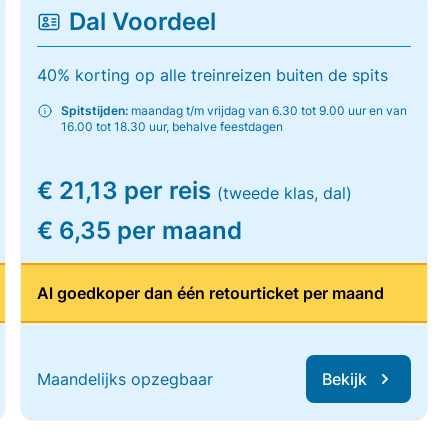
Dal Voordeel
40% korting op alle treinreizen buiten de spits
Spitstijden:
maandag t/m vrijdag van 6.30 tot 9.00 uur en van
16.00 tot 18.30 uur, behalve feestdagen
€ 21,13 per reis
(tweede klas, dal)
€ 6,35 per maand
Al goedkoper dan één retourticket per maand
Maandelijks opzegbaar
Bekijk