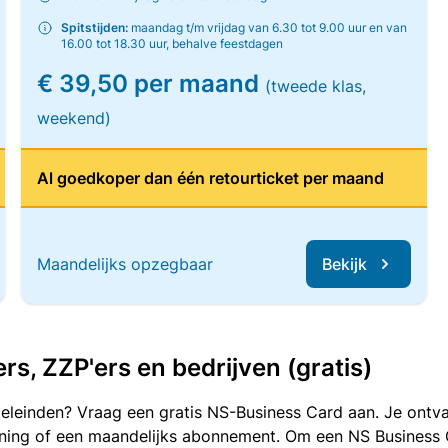
Spitstijden:
maandag t/m vrijdag van 6.30 tot 9.00 uur en van
16.00 tot 18.30 uur, behalve feestdagen
€ 39,50 per maand
(tweede klas,
weekend)
Al goedkoper dan één retourticket per maand
Maandelijks opzegbaar
Bekijk
, ZZP'ers en bedrijven (gratis)
oeleinden? Vraag een gratis NS-Business Card aan. Je ontva
kening of een maandelijks abonnement. Om een NS Business