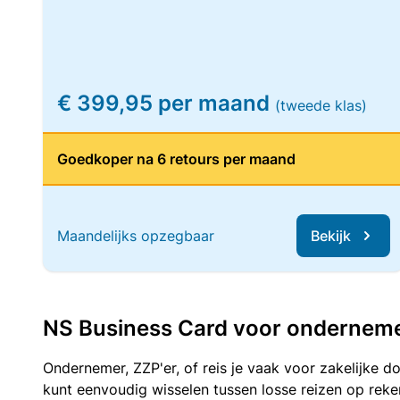
€ 399,95 per maand
(tweede klas)
Goedkoper na 6 retours per maand
Maandelijks opzegbaar
Bekijk
NS Business Card voor ondernemers
Ondernemer, ZZP'er, of reis je vaak voor zakelijke d
kunt eenvoudig wisselen tussen losse reizen op re