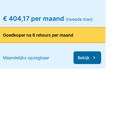
€ 404,17 per maand
(tweede klas)
Goedkoper na 6 retours per maand
Maandelijks opzegbaar
Bekijk