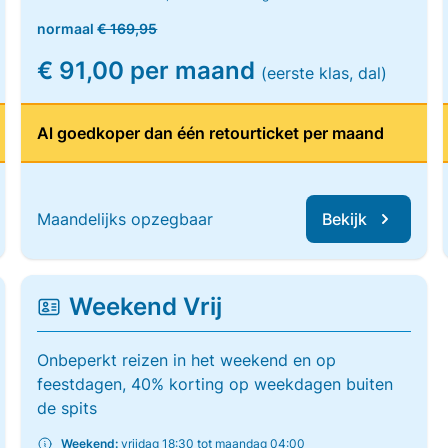
normaal
€ 169,95
€ 91,00 per maand
(eerste klas, dal)
Al goedkoper dan één retourticket per maand
Maandelijks opzegbaar
Bekijk
Weekend Vrij
Onbeperkt reizen in het weekend en op
feestdagen, 40% korting op weekdagen buiten
de spits
Weekend:
vrijdag 18:30 tot maandag 04:00