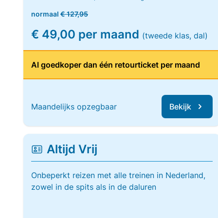
normaal
€ 127,95
€ 49,00 per maand
(tweede klas, dal)
Al goedkoper dan één retourticket per maand
Maandelijks opzegbaar
Bekijk
Altijd Vrij
Onbeperkt reizen met alle treinen in Nederland,
zowel in de spits als in de daluren