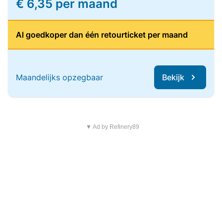
€ 6,35 per maand
Al goedkoper dan één retourticket per maand
Maandelijks opzegbaar
Bekijk
▼ Ad by Refinery89