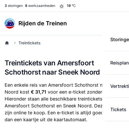
3
storingen
8
werkzaamheden
19
°C
Rijden de Treinen
Storing
Treintickets
Treintickets van Amersfoort
Reispla
Schothorst naar Sneek Noord
Een enkele reis van Amersfoort Schothorst naar Sneek
Vertrekt
Noord kost
€ 31,71
voor een e-ticket zonder korting.
Hieronder staan alle beschikbare treintickets tussen
Amersfoort Schothorst en Sneek Noord. Deze tickets
Tickets
zijn online te koop. Een e-ticket is altijd goedkoper
dan een kaartje uit de kaartautomaat.