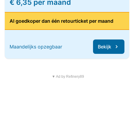
€ 6,35 per maand
Al goedkoper dan één retourticket per maand
Maandelijks opzegbaar
Bekijk
▼ Ad by Refinery89