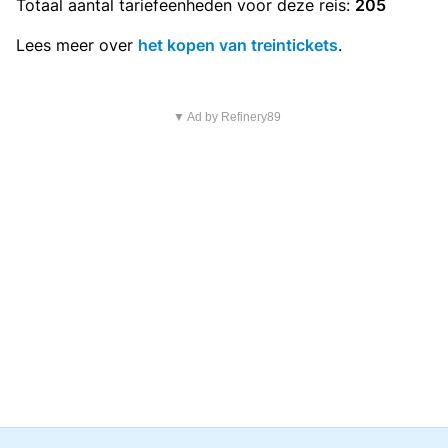
Totaal aantal
tariefeenheden
voor deze reis:
205
Lees meer over
het kopen van treintickets
.
▼ Ad by Refinery89