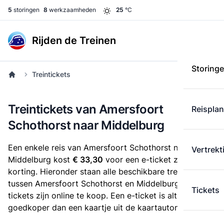
5
storingen
8
werkzaamheden
25
°C
Rijden de Treinen
Storing
Treintickets
Treintickets van Amersfoort
Reispla
Schothorst naar Middelburg
Een enkele reis van Amersfoort Schothorst naar
Vertrekt
Middelburg kost
€ 33,30
voor een e-ticket zonder
korting. Hieronder staan alle beschikbare treintickets
tussen Amersfoort Schothorst en Middelburg. Deze
Tickets
tickets zijn online te koop. Een e-ticket is altijd
goedkoper dan een kaartje uit de kaartautomaat.