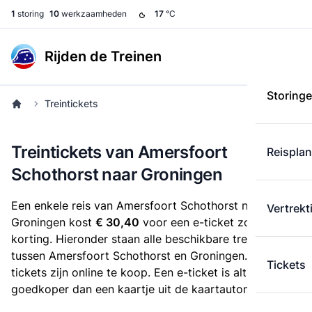
1
storing
10
werkzaamheden
17
°C
Rijden de Treinen
Storing
Treintickets
Treintickets van Amersfoort
Reispla
Schothorst naar Groningen
Een enkele reis van Amersfoort Schothorst naar
Vertrekt
Groningen kost
€ 30,40
voor een e-ticket zonder
korting. Hieronder staan alle beschikbare treintickets
tussen Amersfoort Schothorst en Groningen. Deze
Tickets
tickets zijn online te koop. Een e-ticket is altijd
goedkoper dan een kaartje uit de kaartautomaat.