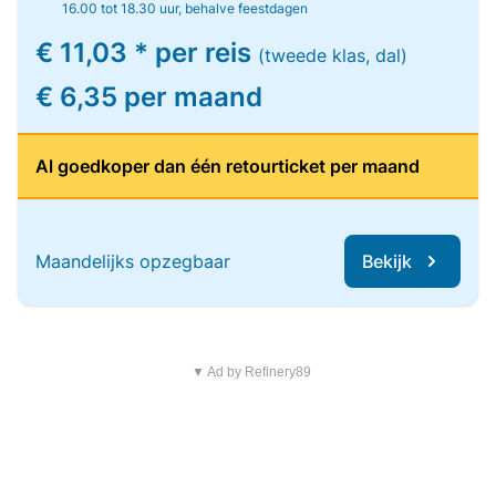
16.00 tot 18.30 uur, behalve feestdagen
€ 11,03 * per reis
(tweede klas, dal)
€ 6,35 per maand
Al goedkoper dan één retourticket per maand
Maandelijks opzegbaar
Bekijk
▼ Ad by Refinery89