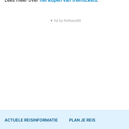
Lees meer over
het kopen van treintickets
.
▼ Ad by Refinery89
ACTUELE REISINFORMATIE
PLAN JE REIS