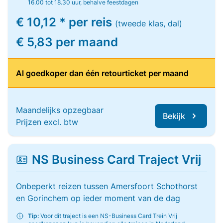
16.00 tot 18.30 uur, behalve feestdagen
€ 10,12 * per reis
(tweede klas, dal)
€ 5,83 per maand
Al goedkoper dan één retourticket per maand
Maandelijks opzegbaar
Bekijk
Prijzen excl. btw
NS Business Card Traject Vrij
Onbeperkt reizen tussen Amersfoort Schothorst
en Gorinchem op ieder moment van de dag
Tip:
Voor dit traject is een NS-Business Card Trein Vrij