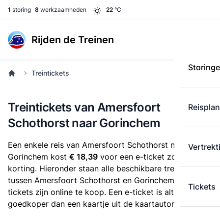
1
storing
8
werkzaamheden
22
°C
Rijden de Treinen
Storing
Treintickets
Treintickets van Amersfoort
Reispla
Schothorst naar Gorinchem
Een enkele reis van Amersfoort Schothorst naar
Vertrekt
Gorinchem kost
€ 18,39
voor een e-ticket zonder
korting. Hieronder staan alle beschikbare treintickets
tussen Amersfoort Schothorst en Gorinchem. Deze
Tickets
tickets zijn online te koop. Een e-ticket is altijd
goedkoper dan een kaartje uit de kaartautomaat.