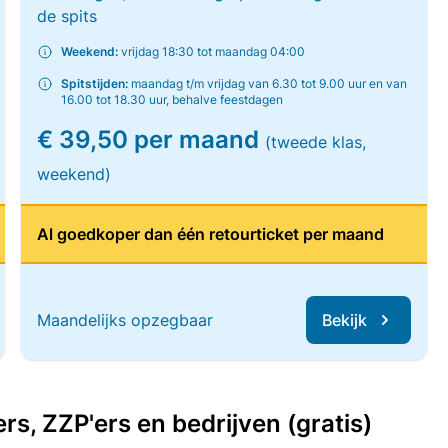
de spits
Weekend:
vrijdag 18:30 tot maandag 04:00
Spitstijden:
maandag t/m vrijdag van 6.30 tot 9.00 uur en van
16.00 tot 18.30 uur, behalve feestdagen
€ 39,50 per maand
(tweede klas,
weekend)
Al goedkoper dan één retourticket per maand
Maandelijks opzegbaar
Bekijk
, ZZP'ers en bedrijven (gratis)