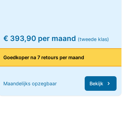
€ 393,90 per maand
(tweede klas)
Goedkoper na 7 retours per maand
Maandelijks opzegbaar
Bekijk