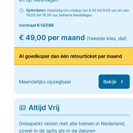
Spitstijden:
maandag t/m vrijdag van 6.30 tot 9.00 uur en van
16.00 tot 18.30 uur, behalve feestdagen
normaal
€ 127,95
€ 49,00 per maand
(tweede klas, dal)
Al goedkoper dan één retourticket per maand
Maandelijks opzegbaar
Bekijk
Altijd Vrij
Onbeperkt reizen met alle treinen in Nederland,
zowel in de spits als in de daluren