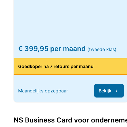
€ 399,95 per maand
(tweede klas)
Goedkoper na 7 retours per maand
Maandelijks opzegbaar
Bekijk
NS Business Card voor ondernemers