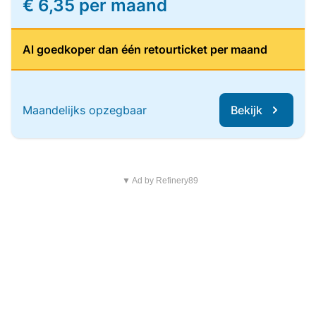
€ 6,35 per maand
Al goedkoper dan één retourticket per maand
Maandelijks opzegbaar
Bekijk
▼ Ad by Refinery89