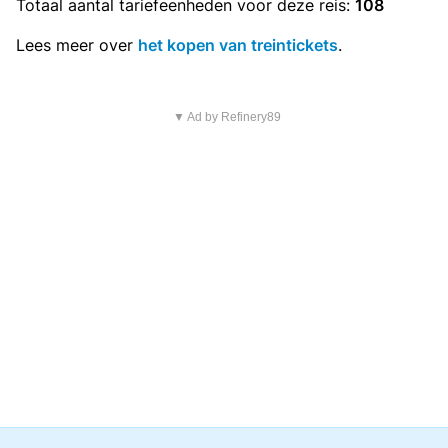
Totaal aantal
tariefeenheden
voor deze reis:
108
Lees meer over
het kopen van treintickets
.
▼ Ad by Refinery89