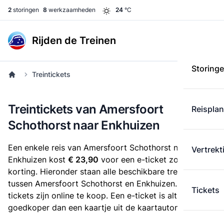
2
storingen
8
werkzaamheden
24
°C
Rijden de Treinen
Storing
Treintickets
Treintickets van Amersfoort
Reispla
Schothorst naar Enkhuizen
Een enkele reis van Amersfoort Schothorst naar
Vertrekt
Enkhuizen kost
€ 23,90
voor een e-ticket zonder
korting. Hieronder staan alle beschikbare treintickets
tussen Amersfoort Schothorst en Enkhuizen. Deze
Tickets
tickets zijn online te koop. Een e-ticket is altijd
goedkoper dan een kaartje uit de kaartautomaat.