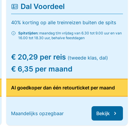
Dal Voordeel
40% korting op alle treinreizen buiten de spits
Spitstijden:
maandag t/m vrijdag van 6.30 tot 9.00 uur en van
16.00 tot 18.30 uur, behalve feestdagen
€ 20,29 per reis
(tweede klas, dal)
€ 6,35 per maand
Al goedkoper dan één retourticket per maand
Maandelijks opzegbaar
Bekijk