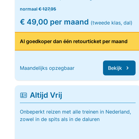
normaal
€ 127,95
€ 49,00 per maand
(tweede klas, dal)
Al goedkoper dan één retourticket per maand
Maandelijks opzegbaar
Bekijk
Altijd Vrij
Onbeperkt reizen met alle treinen in Nederland,
zowel in de spits als in de daluren