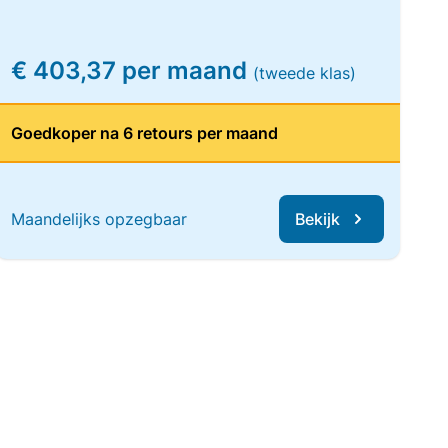
€ 403,37 per maand
(tweede klas)
Goedkoper na 6 retours per maand
Maandelijks opzegbaar
Bekijk