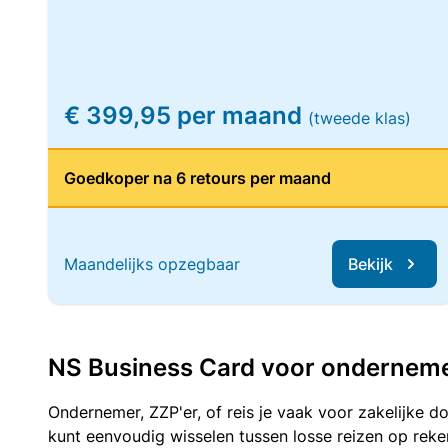
€ 399,95 per maand
(tweede klas)
Goedkoper na 6 retours per maand
Maandelijks opzegbaar
Bekijk
NS Business Card voor ondernemers
Ondernemer, ZZP'er, of reis je vaak voor zakelijke d
kunt eenvoudig wisselen tussen losse reizen op re