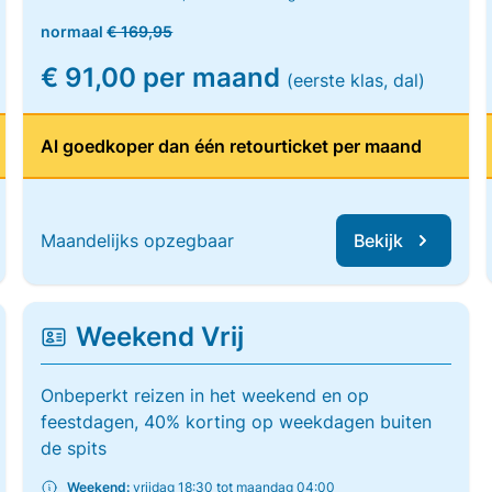
normaal
€ 169,95
€ 91,00 per maand
(eerste klas, dal)
Al goedkoper dan één retourticket per maand
Maandelijks opzegbaar
Bekijk
Weekend Vrij
Onbeperkt reizen in het weekend en op
feestdagen, 40% korting op weekdagen buiten
de spits
Weekend:
vrijdag 18:30 tot maandag 04:00