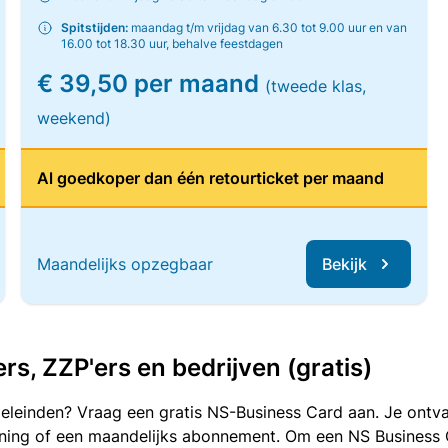
Spitstijden:
maandag t/m vrijdag van 6.30 tot 9.00 uur en van
16.00 tot 18.30 uur, behalve feestdagen
€ 39,50 per maand
(tweede klas,
weekend)
Al goedkoper dan één retourticket per maand
Maandelijks opzegbaar
Bekijk
, ZZP'ers en bedrijven (gratis)
oeleinden? Vraag een gratis NS-Business Card aan. Je ontva
kening of een maandelijks abonnement. Om een NS Business