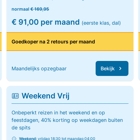
normaal
€ 169,95
€ 91,00 per maand
(eerste klas, dal)
Goedkoper na 2 retours per maand
Maandelijks opzegbaar
Bekijk
Weekend Vrij
Onbeperkt reizen in het weekend en op
feestdagen, 40% korting op weekdagen buiten
de spits
Weekend:
vrijdag 18:30 tot maandag 04:00