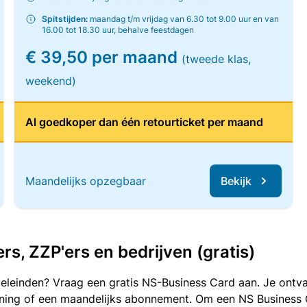
Spitstijden:
maandag t/m vrijdag van 6.30 tot 9.00 uur en van
16.00 tot 18.30 uur, behalve feestdagen
€ 39,50 per maand
(tweede klas,
weekend)
Al goedkoper dan één retourticket per maand
Maandelijks opzegbaar
Bekijk
, ZZP'ers en bedrijven (gratis)
oeleinden? Vraag een gratis NS-Business Card aan. Je ontva
kening of een maandelijks abonnement. Om een NS Business