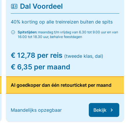
Dal Voordeel
40% korting op alle treinreizen buiten de spits
Spitstijden:
maandag t/m vrijdag van 6.30 tot 9.00 uur en van
16.00 tot 18.30 uur, behalve feestdagen
€ 12,78 per reis
(tweede klas, dal)
€ 6,35 per maand
Al goedkoper dan één retourticket per maand
Maandelijks opzegbaar
Bekijk