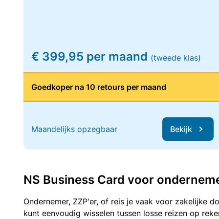
€ 399,95 per maand
(tweede klas)
Goedkoper na 10 retours per maand
Maandelijks opzegbaar
Bekijk
NS Business Card voor ondernemers
Ondernemer, ZZP'er, of reis je vaak voor zakelijke d
kunt eenvoudig wisselen tussen losse reizen op re