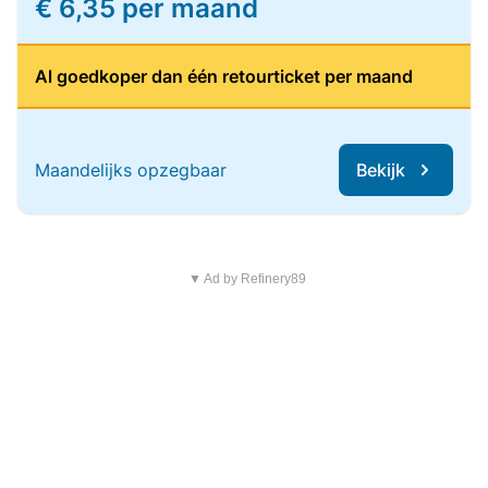
€ 6,35 per maand
Al goedkoper dan één retourticket per maand
Maandelijks opzegbaar
Bekijk
▼ Ad by Refinery89