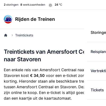
2
storingen
8
werkzaamheden
24
°C
Rijden de Treinen
Storing
Treintickets
Treintickets van Amersfoort Centraal
Reispla
naar Stavoren
Een enkele reis van Amersfoort Centraal naar
Vertrekt
Stavoren kost
€ 34,50
voor een e-ticket zonder
korting. Hieronder staan alle beschikbare treintickets
tussen Amersfoort Centraal en Stavoren. Deze tickets
Tickets
zijn online te koop. Een e-ticket is altijd goedkoper
dan een kaartje uit de kaartautomaat.