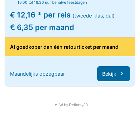
16.00 tot 18.30 uur, behalve feestdagen
€ 12,16 * per reis
(tweede klas, dal)
€ 6,35 per maand
Al goedkoper dan één retourticket per maand
Maandelijks opzegbaar
Bekijk
▼ Ad by Refinery89