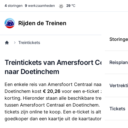
4
storingen
9
werkzaamheden
29
°C
Rijden de Treinen
Storing
Treintickets
Treintickets van Amersfoort Centraal
Reispla
naar Doetinchem
Een enkele reis van Amersfoort Centraal naar
Vertrekt
Doetinchem kost
€ 20,26
voor een e-ticket zonder
korting. Hieronder staan alle beschikbare treintickets
tussen Amersfoort Centraal en Doetinchem. Deze
Tickets
tickets zijn online te koop. Een e-ticket is altijd
goedkoper dan een kaartje uit de kaartautomaat.