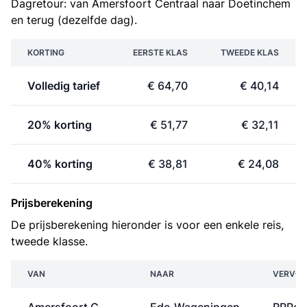
Dagretour: van Amersfoort Centraal naar Doetinchem
en terug (dezelfde dag).
KORTING
EERSTE KLAS
TWEEDE KLAS
Volledig tarief
€ 64,70
€ 40,14
20% korting
€ 51,77
€ 32,11
40% korting
€ 38,81
€ 24,08
Prijsberekening
De prijsberekening hieronder is voor een enkele reis,
tweede klasse.
VAN
NAAR
VERVOE