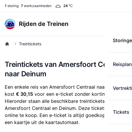
1
storing
7
werkzaamheden
24
°C
Rijden de Treinen
Storing
Treintickets
Treintickets van Amersfoort Centraal
Reispla
naar Deinum
Een enkele reis van Amersfoort Centraal naar Deinum
Vertrekt
kost
€ 30,15
voor een e-ticket zonder korting.
Hieronder staan alle beschikbare treintickets tussen
Amersfoort Centraal en Deinum. Deze tickets zijn
Tickets
online te koop. Een e-ticket is altijd goedkoper dan
een kaartje uit de kaartautomaat.