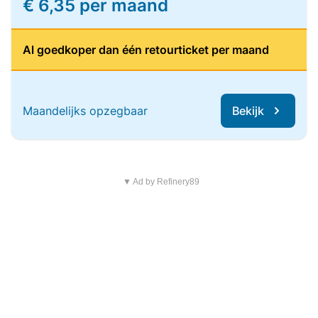
€ 6,35 per maand
Al goedkoper dan één retourticket per maand
Maandelijks opzegbaar
Bekijk
▼ Ad by Refinery89