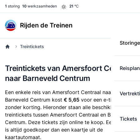
1
storing
10
werkzaamheden
21
°C
Rijden de Treinen
Storing
Treintickets
Treintickets van Amersfoort Centraal
Reispla
naar Barneveld Centrum
Een enkele reis van Amersfoort Centraal naar
Vertrekt
Barneveld Centrum kost
€ 5,65
voor een e-ticket
zonder korting. Hieronder staan alle beschikbare
treintickets tussen Amersfoort Centraal en Barneveld
Tickets
Centrum. Deze tickets zijn online te koop. Een e-ticket
is altijd goedkoper dan een kaartje uit de
kaartautomaat.