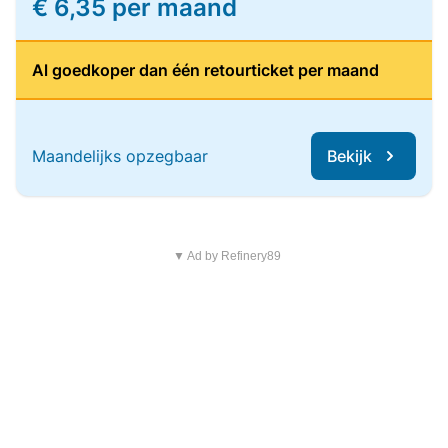
€ 6,35 per maand
Al goedkoper dan één retourticket per maand
Maandelijks opzegbaar
Bekijk
▼ Ad by Refinery89