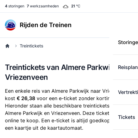
4
storingen
7
werkzaamheden
21
°C
Rijden de Treinen
Storing
Treintickets
Treintickets van Almere Parkwijk naar
Reispla
Vriezenveen
Een enkele reis van Almere Parkwijk naar Vriezenveen
Vertrekt
kost
€ 26,38
voor een e-ticket zonder korting.
Hieronder staan alle beschikbare treintickets tussen
Almere Parkwijk en Vriezenveen. Deze tickets zijn
Tickets
online te koop. Een e-ticket is altijd goedkoper dan
een kaartje uit de kaartautomaat.