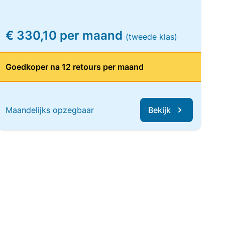
€ 330,10 per maand
(tweede klas)
Goedkoper na 12 retours per maand
Maandelijks opzegbaar
Bekijk