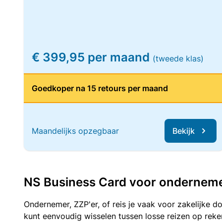
€ 399,95 per maand
(tweede klas)
Goedkoper na 15 retours per maand
Maandelijks opzegbaar
Bekijk
NS Business Card voor ondernemers
Ondernemer, ZZP'er, of reis je vaak voor zakelijke d
kunt eenvoudig wisselen tussen losse reizen op re