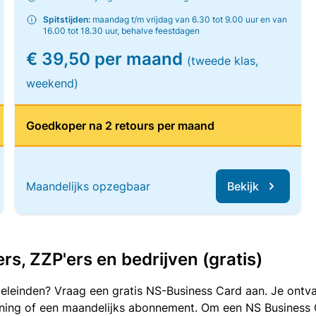
Spitstijden:
maandag t/m vrijdag van 6.30 tot 9.00 uur en van
16.00 tot 18.30 uur, behalve feestdagen
€ 39,50 per maand
(tweede klas,
weekend)
Goedkoper na 2 retours per maand
Maandelijks opzegbaar
Bekijk
, ZZP'ers en bedrijven (gratis)
oeleinden? Vraag een gratis NS-Business Card aan. Je ontva
kening of een maandelijks abonnement. Om een NS Business