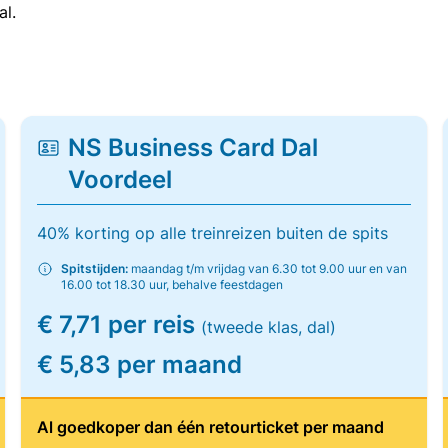
al.
NS Business Card Dal
Voordeel
40% korting op alle treinreizen buiten de spits
Spitstijden:
maandag t/m vrijdag van 6.30 tot 9.00 uur en van
16.00 tot 18.30 uur, behalve feestdagen
€ 7,71 per reis
(tweede klas, dal)
€ 5,83 per maand
Al goedkoper dan één retourticket per maand