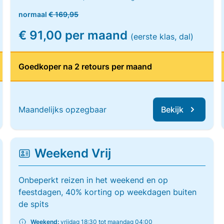
normaal
€ 169,95
€ 91,00 per maand
(eerste klas, dal)
Goedkoper na 2 retours per maand
Maandelijks opzegbaar
Bekijk
Weekend Vrij
Onbeperkt reizen in het weekend en op
feestdagen, 40% korting op weekdagen buiten
de spits
Weekend:
vrijdag 18:30 tot maandag 04:00