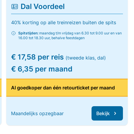
Dal Voordeel
40% korting op alle treinreizen buiten de spits
Spitstijden:
maandag t/m vrijdag van 6.30 tot 9.00 uur en van
16.00 tot 18.30 uur, behalve feestdagen
€ 17,58 per reis
(tweede klas, dal)
€ 6,35 per maand
Al goedkoper dan één retourticket per maand
Maandelijks opzegbaar
Bekijk