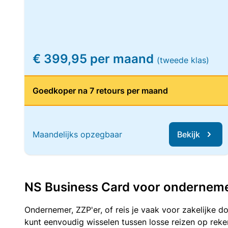
€ 399,95 per maand
(tweede klas)
Goedkoper na 7 retours per maand
Maandelijks opzegbaar
Bekijk
NS Business Card voor ondernemers
Ondernemer, ZZP'er, of reis je vaak voor zakelijke d
kunt eenvoudig wisselen tussen losse reizen op re