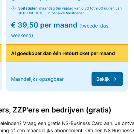
Spitstijden:
maandag t/m vrijdag van 6.30 tot 9.00 uur en van
16.00 tot 18.30 uur, behalve feestdagen
€ 39,50 per maand
(tweede klas,
weekend)
Al goedkoper dan één retourticket per maand
Maandelijks opzegbaar
Bekijk
, ZZP'ers en bedrijven (gratis)
oeleinden? Vraag een gratis NS-Business Card aan. Je ontva
kening of een maandelijks abonnement. Om een NS Business