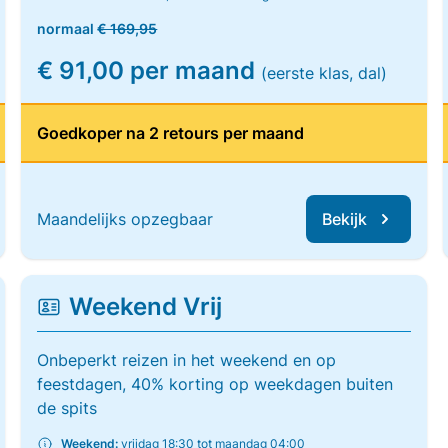
normaal
€ 169,95
€ 91,00 per maand
(eerste klas, dal)
Goedkoper na 2 retours per maand
Maandelijks opzegbaar
Bekijk
Weekend Vrij
Onbeperkt reizen in het weekend en op
feestdagen, 40% korting op weekdagen buiten
de spits
Weekend:
vrijdag 18:30 tot maandag 04:00