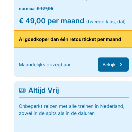
normaal
€ 127,95
€ 49,00 per maand
(tweede klas, dal)
Al goedkoper dan één retourticket per maand
Maandelijks opzegbaar
Bekijk
Altijd Vrij
Onbeperkt reizen met alle treinen in Nederland,
zowel in de spits als in de daluren