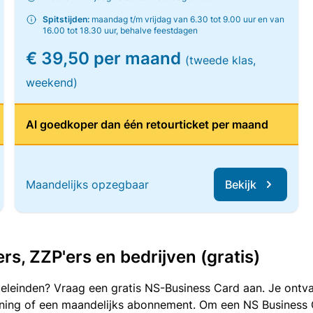
Spitstijden:
maandag t/m vrijdag van 6.30 tot 9.00 uur en van
16.00 tot 18.30 uur, behalve feestdagen
€ 39,50 per maand
(tweede klas,
weekend)
Al goedkoper dan één retourticket per maand
Maandelijks opzegbaar
Bekijk
, ZZP'ers en bedrijven (gratis)
oeleinden? Vraag een gratis NS-Business Card aan. Je ontva
kening of een maandelijks abonnement. Om een NS Business