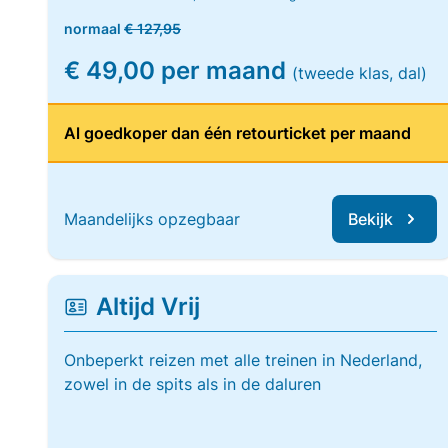
normaal
€ 127,95
€ 49,00 per maand
(tweede klas, dal)
Al goedkoper dan één retourticket per maand
Maandelijks opzegbaar
Bekijk
Altijd Vrij
Onbeperkt reizen met alle treinen in Nederland,
zowel in de spits als in de daluren