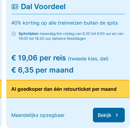
Dal Voordeel
40% korting op alle treinreizen buiten de spits
Spitstijden:
maandag t/m vrijdag van 6.30 tot 9.00 uur en van
16.00 tot 18.30 uur, behalve feestdagen
€ 19,06 per reis
(tweede klas, dal)
€ 6,35 per maand
Al goedkoper dan één retourticket per maand
Maandelijks opzegbaar
Bekijk