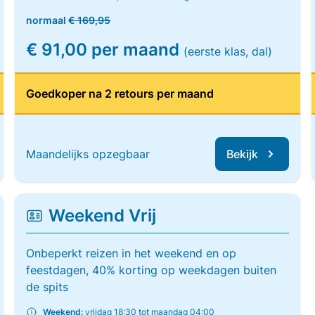
normaal
€ 169,95
€ 91,00 per maand
(eerste klas, dal)
Goedkoper na 2 retours per maand
Maandelijks opzegbaar
Bekijk
Weekend Vrij
Onbeperkt reizen in het weekend en op
feestdagen, 40% korting op weekdagen buiten
de spits
Weekend:
vrijdag 18:30 tot maandag 04:00