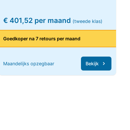
€ 401,52 per maand
(tweede klas)
Goedkoper na 7 retours per maand
Maandelijks opzegbaar
Bekijk