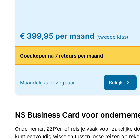
€ 399,95 per maand
(tweede klas)
Goedkoper na 7 retours per maand
Maandelijks opzegbaar
Bekijk
NS Business Card voor ondernemers
Ondernemer, ZZP'er, of reis je vaak voor zakelijke d
kunt eenvoudig wisselen tussen losse reizen op re