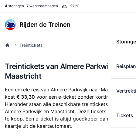
4
storingen
7
werkzaamheden
22
°C
Rijden de Treinen
Storing
Treintickets
Treintickets van Almere Parkwijk naar
Reispla
Maastricht
Een enkele reis van Almere Parkwijk naar Maastricht
Vertrekt
kost
€ 33,30
voor een e-ticket zonder korting.
Hieronder staan alle beschikbare treintickets tussen
Almere Parkwijk en Maastricht. Deze tickets zijn online
Tickets
te koop. Een e-ticket is altijd goedkoper dan een
kaartje uit de kaartautomaat.