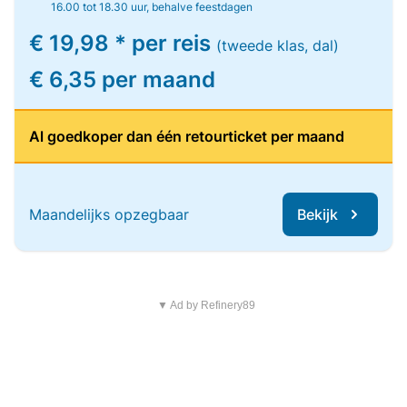
16.00 tot 18.30 uur, behalve feestdagen
€ 19,98 * per reis
(tweede klas, dal)
€ 6,35 per maand
Al goedkoper dan één retourticket per maand
Maandelijks opzegbaar
Bekijk
▼ Ad by Refinery89