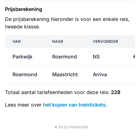
Prijsberekening
De prijsberekening hieronder is voor een enkele reis,
tweede klasse.
VAN
NAAR
VERVOERDER
P
Parkwijk
Roermond
NS
€ 
Roermond
Maastricht
Arriva
€
Totaal aantal
tariefeenheden
voor deze reis:
228
Lees meer over
het kopen van treintickets
.
▼ Ad by Refinery89