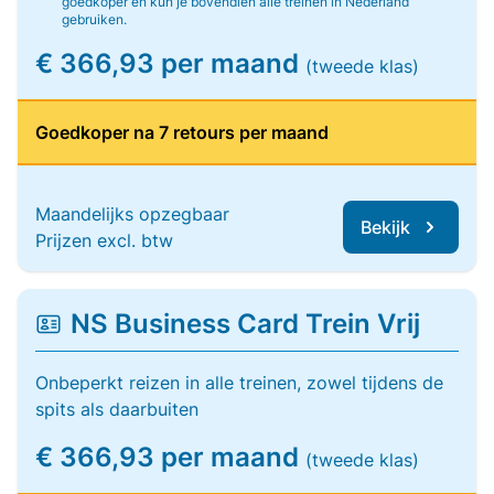
goedkoper en kun je bovendien alle treinen in Nederland
gebruiken.
€ 366,93 per maand
(tweede klas)
Goedkoper na 7 retours per maand
Maandelijks opzegbaar
Bekijk
Prijzen excl. btw
NS Business Card Trein Vrij
Onbeperkt reizen in alle treinen, zowel tijdens de
spits als daarbuiten
€ 366,93 per maand
(tweede klas)