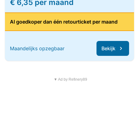
€ 6,35 per maand
Al goedkoper dan één retourticket per maand
Maandelijks opzegbaar
Bekijk
▼ Ad by Refinery89