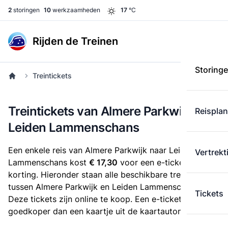
2
storingen
10
werkzaamheden
17
°C
Rijden de Treinen
Storing
Treintickets
Treintickets van Almere Parkwijk naar
Reispla
Leiden Lammenschans
Een enkele reis van Almere Parkwijk naar Leiden
Vertrekt
Lammenschans kost
€ 17,30
voor een e-ticket zonder
korting. Hieronder staan alle beschikbare treintickets
tussen Almere Parkwijk en Leiden Lammenschans.
Tickets
Deze tickets zijn online te koop. Een e-ticket is altijd
goedkoper dan een kaartje uit de kaartautomaat.