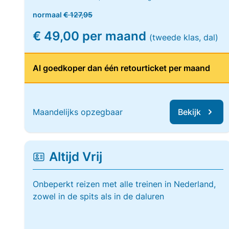
normaal
€ 127,95
€ 49,00 per maand
(tweede klas, dal)
Al goedkoper dan één retourticket per maand
Maandelijks opzegbaar
Bekijk
Altijd Vrij
Onbeperkt reizen met alle treinen in Nederland,
zowel in de spits als in de daluren