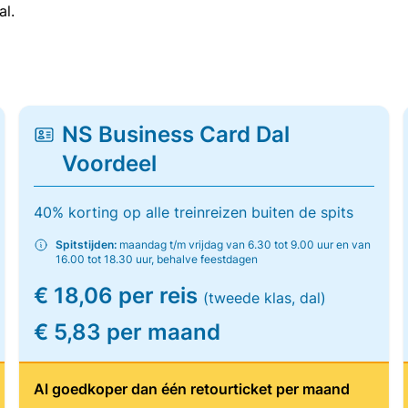
al.
NS Business Card Dal
Voordeel
40% korting op alle treinreizen buiten de spits
Spitstijden:
maandag t/m vrijdag van 6.30 tot 9.00 uur en van
16.00 tot 18.30 uur, behalve feestdagen
€ 18,06 per reis
(tweede klas, dal)
€ 5,83 per maand
Al goedkoper dan één retourticket per maand