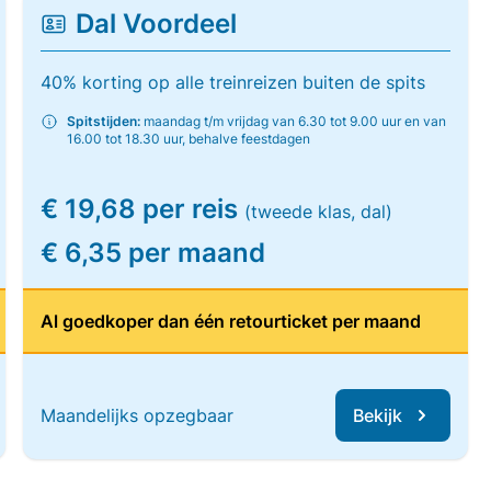
Dal Voordeel
40% korting op alle treinreizen buiten de spits
Spitstijden:
maandag t/m vrijdag van 6.30 tot 9.00 uur en van
16.00 tot 18.30 uur, behalve feestdagen
€ 19,68 per reis
(tweede klas, dal)
€ 6,35 per maand
Al goedkoper dan één retourticket per maand
Maandelijks opzegbaar
Bekijk