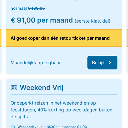
normaal
€ 169,95
€ 91,00 per maand
(eerste klas, dal)
Al goedkoper dan één retourticket per maand
Maandelijks opzegbaar
Bekijk
Weekend Vrij
Onbeperkt reizen in het weekend en op
feestdagen, 40% korting op weekdagen buiten
de spits
Weekend:
vrijdag 18:30 tot maandag 04:00