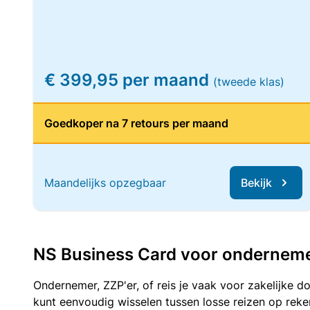
€ 399,95 per maand
(tweede klas)
Goedkoper na 7 retours per maand
Maandelijks opzegbaar
Bekijk
NS Business Card voor ondernemers
Ondernemer, ZZP'er, of reis je vaak voor zakelijke d
kunt eenvoudig wisselen tussen losse reizen op re