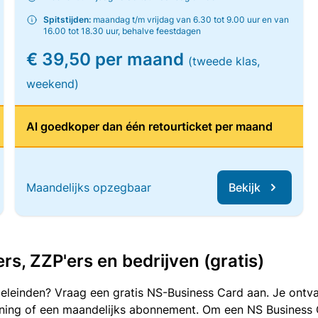
Spitstijden:
maandag t/m vrijdag van 6.30 tot 9.00 uur en van
16.00 tot 18.30 uur, behalve feestdagen
€ 39,50 per maand
(tweede klas,
weekend)
Al goedkoper dan één retourticket per maand
Maandelijks opzegbaar
Bekijk
, ZZP'ers en bedrijven (gratis)
oeleinden? Vraag een gratis NS-Business Card aan. Je ontva
kening of een maandelijks abonnement. Om een NS Business