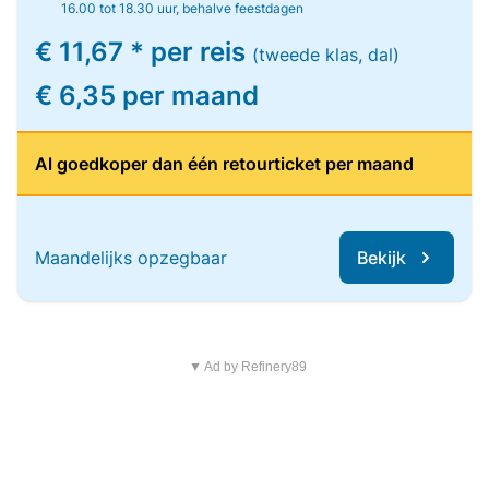
16.00 tot 18.30 uur, behalve feestdagen
€ 11,67 * per reis
(tweede klas, dal)
€ 6,35 per maand
Al goedkoper dan één retourticket per maand
Maandelijks opzegbaar
Bekijk
▼ Ad by Refinery89