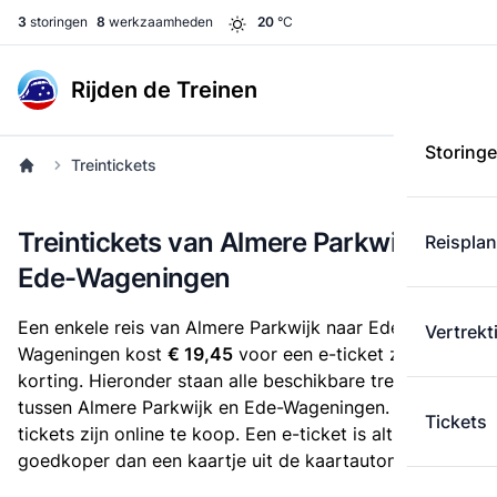
3
storingen
8
werkzaamheden
20
°C
Rijden de Treinen
Storing
Treintickets
Treintickets van Almere Parkwijk naar
Reispla
Ede-Wageningen
Een enkele reis van Almere Parkwijk naar Ede-
Vertrekt
Wageningen kost
€ 19,45
voor een e-ticket zonder
korting. Hieronder staan alle beschikbare treintickets
tussen Almere Parkwijk en Ede-Wageningen. Deze
Tickets
tickets zijn online te koop. Een e-ticket is altijd
goedkoper dan een kaartje uit de kaartautomaat.