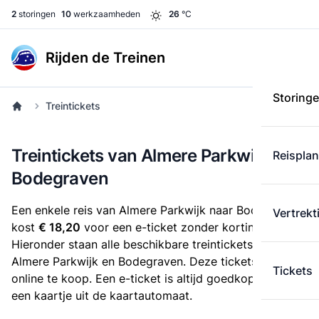
2
storingen
10
werkzaamheden
26
°C
Rijden de Treinen
Storing
Treintickets
Treintickets van Almere Parkwijk naar
Reispla
Bodegraven
Een enkele reis van Almere Parkwijk naar Bodegraven
Vertrekt
kost
€ 18,20
voor een e-ticket zonder korting.
Hieronder staan alle beschikbare treintickets tussen
Almere Parkwijk en Bodegraven. Deze tickets zijn
Tickets
online te koop. Een e-ticket is altijd goedkoper dan
een kaartje uit de kaartautomaat.