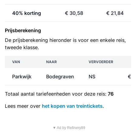
40% korting
€ 30,58
€ 21,84
Prijsberekening
De prijsberekening hieronder is voor een enkele reis,
tweede klasse.
VAN
NAAR
VERVOERDER
PR
Parkwijk
Bodegraven
NS
€ 1
Totaal aantal
tariefeenheden
voor deze reis:
76
Lees meer over
het kopen van treintickets
.
▼ Ad by Refinery89