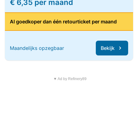
€ 6,35 per maand
Al goedkoper dan één retourticket per maand
Maandelijks opzegbaar
Bekijk
▼ Ad by Refinery89