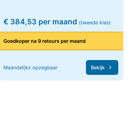
€ 384,53 per maand
(tweede klas)
Goedkoper na 9 retours per maand
Maandelijks opzegbaar
Bekijk