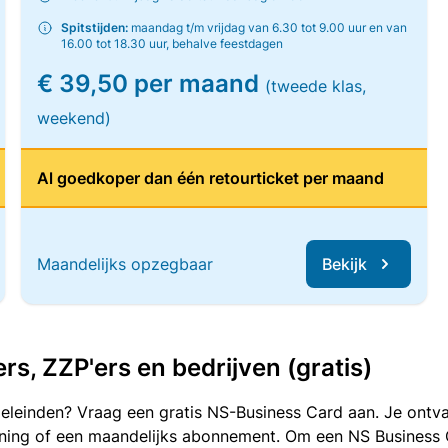
Spitstijden:
maandag t/m vrijdag van 6.30 tot 9.00 uur en van
16.00 tot 18.30 uur, behalve feestdagen
€ 39,50 per maand
(tweede klas,
weekend)
Al goedkoper dan één retourticket per maand
Maandelijks opzegbaar
Bekijk
, ZZP'ers en bedrijven (gratis)
oeleinden? Vraag een gratis NS-Business Card aan. Je ontva
kening of een maandelijks abonnement. Om een NS Business