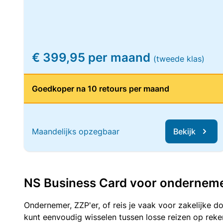
€ 399,95 per maand
(tweede klas)
Goedkoper na 10 retours per maand
Maandelijks opzegbaar
Bekijk
NS Business Card voor ondernemers
Ondernemer, ZZP'er, of reis je vaak voor zakelijke d
kunt eenvoudig wisselen tussen losse reizen op re