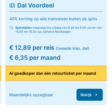
Dal Voordeel
40% korting op alle treinreizen buiten de spits
Spitstijden:
maandag t/m vrijdag van 6.30 tot 9.00 uur en van
16.00 tot 18.30 uur, behalve feestdagen
€ 12,89 per reis
(tweede klas, dal)
€ 6,35 per maand
Al goedkoper dan één retourticket per maand
Maandelijks opzegbaar
Bekijk