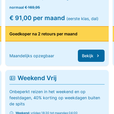
normaal
€ 169,95
€ 91,00 per maand
(eerste klas, dal)
Goedkoper na 2 retours per maand
Maandelijks opzegbaar
Bekijk
Weekend Vrij
Onbeperkt reizen in het weekend en op
feestdagen, 40% korting op weekdagen buiten
de spits
Weekend:
vrijdag 18:30 tot maandag 04:00