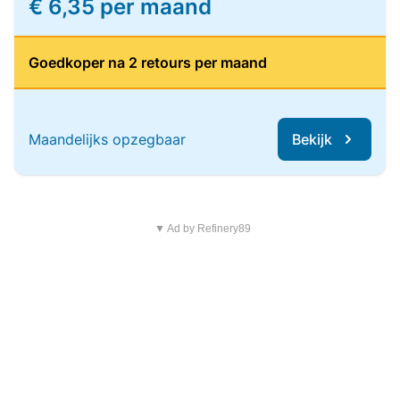
€ 6,35 per maand
Goedkoper na 2 retours per maand
Maandelijks opzegbaar
Bekijk
▼ Ad by Refinery89