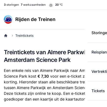
3
storingen
7
werkzaamheden
20
°C
Rijden de Treinen
Storing
Treintickets
Treintickets van Almere Parkwijk naar
Reispla
Amsterdam Science Park
Een enkele reis van Almere Parkwijk naar Amsterdam
Vertrekt
Science Park kost
€ 7,30
voor een e-ticket zonder
korting. Hieronder staan alle beschikbare treintickets
tussen Almere Parkwijk en Amsterdam Science Park.
Tickets
Deze tickets zijn online te koop. Een e-ticket is altijd
goedkoper dan een kaartje uit de kaartautomaat.