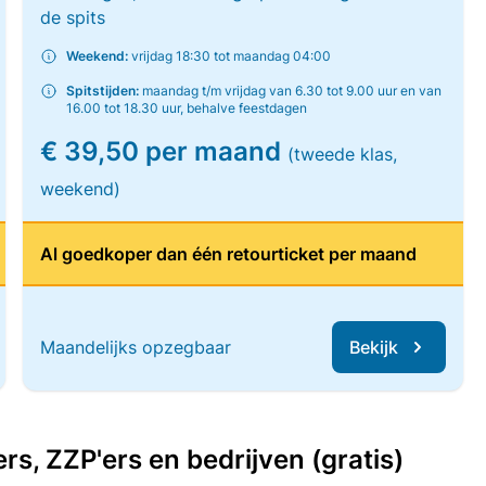
de spits
Weekend:
vrijdag 18:30 tot maandag 04:00
Spitstijden:
maandag t/m vrijdag van 6.30 tot 9.00 uur en van
16.00 tot 18.30 uur, behalve feestdagen
€ 39,50 per maand
(tweede klas,
weekend)
Al goedkoper dan één retourticket per maand
Maandelijks opzegbaar
Bekijk
, ZZP'ers en bedrijven (gratis)