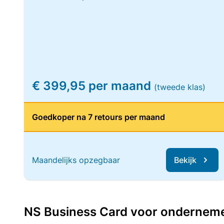
€ 399,95 per maand
(tweede klas)
Goedkoper na 7 retours per maand
Maandelijks opzegbaar
Bekijk
NS Business Card voor ondernemers