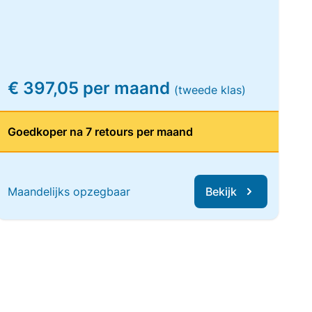
€ 397,05 per maand
(tweede klas)
Goedkoper na 7 retours per maand
Maandelijks opzegbaar
Bekijk