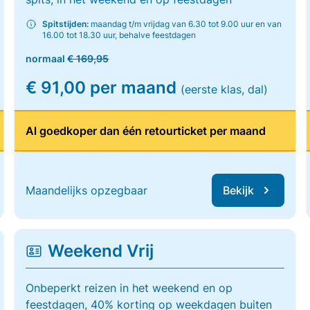
Spitstijden:
maandag t/m vrijdag van 6.30 tot 9.00 uur en van
16.00 tot 18.30 uur, behalve feestdagen
normaal
€ 169,95
€ 91,00 per maand
(eerste klas, dal)
Al goedkoper dan één retourticket per maand
Maandelijks opzegbaar
Bekijk
Weekend Vrij
Onbeperkt reizen in het weekend en op
feestdagen, 40% korting op weekdagen buiten