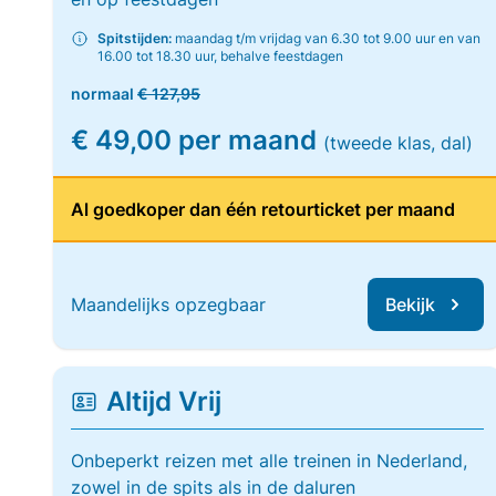
Spitstijden:
maandag t/m vrijdag van 6.30 tot 9.00 uur en van
16.00 tot 18.30 uur, behalve feestdagen
normaal
€ 127,95
€ 49,00 per maand
(tweede klas, dal)
Al goedkoper dan één retourticket per maand
Maandelijks opzegbaar
Bekijk
Altijd Vrij
Onbeperkt reizen met alle treinen in Nederland,
zowel in de spits als in de daluren