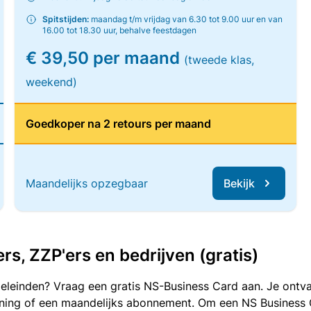
Spitstijden:
maandag t/m vrijdag van 6.30 tot 9.00 uur en van
16.00 tot 18.30 uur, behalve feestdagen
€ 39,50 per maand
(tweede klas,
weekend)
Goedkoper na 2 retours per maand
Maandelijks opzegbaar
Bekijk
, ZZP'ers en bedrijven (gratis)
oeleinden? Vraag een gratis NS-Business Card aan. Je ontva
kening of een maandelijks abonnement. Om een NS Business