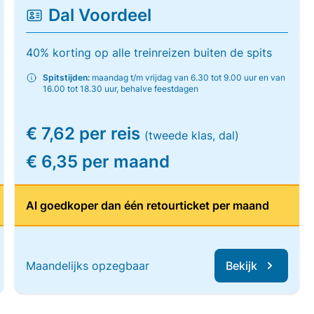
Dal Voordeel
40% korting op alle treinreizen buiten de spits
Spitstijden:
maandag t/m vrijdag van 6.30 tot 9.00 uur en van
16.00 tot 18.30 uur, behalve feestdagen
€ 7,62 per reis
(tweede klas, dal)
€ 6,35 per maand
Al goedkoper dan één retourticket per maand
Maandelijks opzegbaar
Bekijk