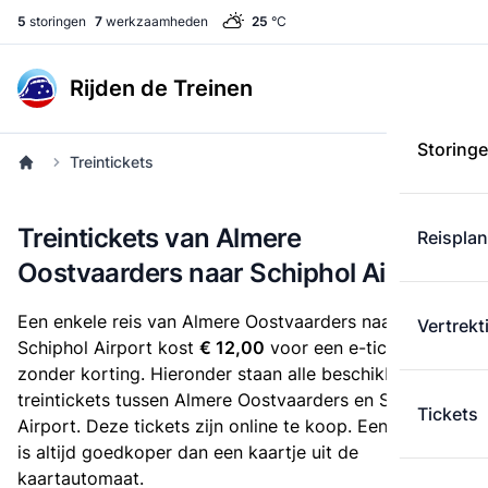
5
storingen
7
werkzaamheden
25
°C
Rijden de Treinen
Storing
Treintickets
Treintickets van Almere
Reispla
Oostvaarders naar Schiphol Airport
Een enkele reis van Almere Oostvaarders naar
Vertrekt
Schiphol Airport kost
€ 12,00
voor een e-ticket
zonder korting. Hieronder staan alle beschikbare
treintickets tussen Almere Oostvaarders en Schiphol
Tickets
Airport. Deze tickets zijn online te koop. Een e-ticket
is altijd goedkoper dan een kaartje uit de
kaartautomaat.