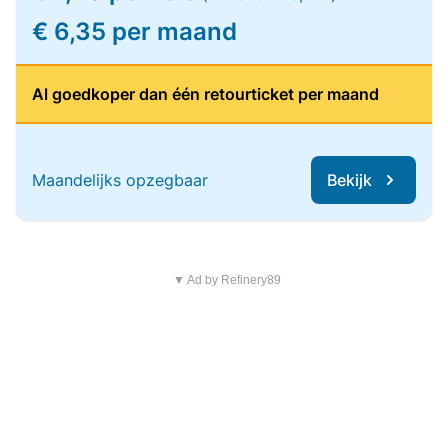
€ 6,35 per maand
Al goedkoper dan één retourticket per maand
Maandelijks opzegbaar
Bekijk
▼ Ad by Refinery89