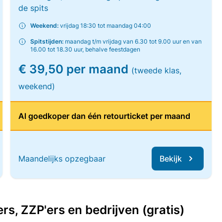
de spits
Weekend:
vrijdag 18:30 tot maandag 04:00
Spitstijden:
maandag t/m vrijdag van 6.30 tot 9.00 uur en van
16.00 tot 18.30 uur, behalve feestdagen
€ 39,50 per maand
(tweede klas,
weekend)
Al goedkoper dan één retourticket per maand
Maandelijks opzegbaar
Bekijk
, ZZP'ers en bedrijven (gratis)