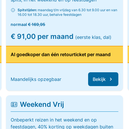
Spitstijden:
maandag t/m vrijdag van 6.30 tot 9.00 uur en van
16.00 tot 18.30 uur, behalve feestdagen
normaal
€ 169,95
€ 91,00 per maand
(eerste klas, dal)
Al goedkoper dan één retourticket per maand
Maandelijks opzegbaar
Bekijk
Weekend Vrij
Onbeperkt reizen in het weekend en op
feestdagen, 40% korting op weekdagen buiten