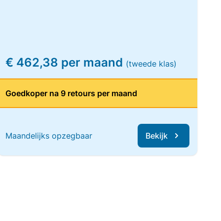
€ 462,38 per maand
(tweede klas)
Goedkoper na 9 retours per maand
Maandelijks opzegbaar
Bekijk