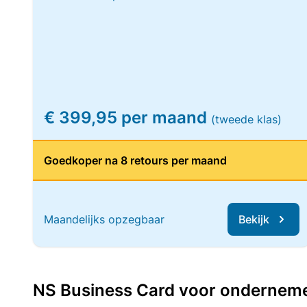
€ 399,95 per maand
(tweede klas)
Goedkoper na 8 retours per maand
Maandelijks opzegbaar
Bekijk
NS Business Card voor ondernemers