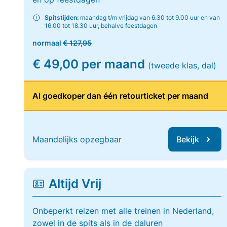
Spitstijden:
maandag t/m vrijdag van 6.30 tot 9.00 uur en van
16.00 tot 18.30 uur, behalve feestdagen
normaal
€ 127,95
€ 49,00 per maand
(tweede klas, dal)
Al goedkoper dan één retourticket per maand
Maandelijks opzegbaar
Bekijk
Altijd Vrij
Onbeperkt reizen met alle treinen in Nederland,
zowel in de spits als in de daluren