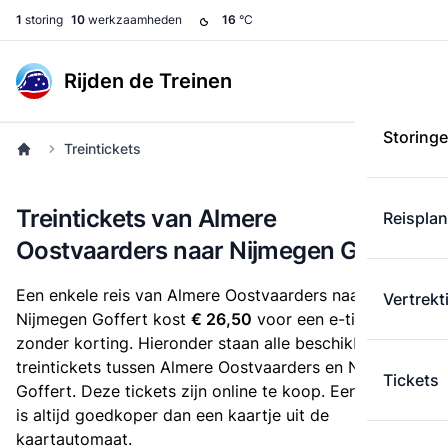
1
storing
10
werkzaamheden
16
°C
Rijden de Treinen
Storing
Treintickets
Treintickets van Almere
Reispla
Oostvaarders naar Nijmegen Goffert
Een enkele reis van Almere Oostvaarders naar
Vertrekt
Nijmegen Goffert kost
€ 26,50
voor een e-ticket
zonder korting. Hieronder staan alle beschikbare
treintickets tussen Almere Oostvaarders en Nijmegen
Tickets
Goffert. Deze tickets zijn online te koop. Een e-ticket
is altijd goedkoper dan een kaartje uit de
kaartautomaat.