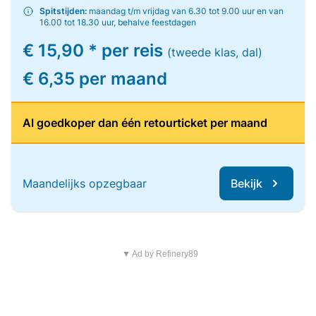
Spitstijden:
maandag t/m vrijdag van 6.30 tot 9.00 uur en van
16.00 tot 18.30 uur, behalve feestdagen
€ 15,90 * per reis
(tweede klas, dal)
€ 6,35 per maand
Al goedkoper dan één retourticket per maand
Maandelijks opzegbaar
Bekijk
▼ Ad by Refinery89