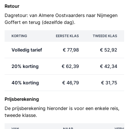
Retour
Dagretour: van Almere Oostvaarders naar Nijmegen
Goffert en terug (dezelfde dag).
KORTING
EERSTE KLAS
TWEEDE KLAS
Volledig tarief
€ 77,98
€ 52,92
20% korting
€ 62,39
€ 42,34
40% korting
€ 46,79
€ 31,75
Prijsberekening
De prijsberekening hieronder is voor een enkele reis,
tweede klasse.
VAN
NAAR
VERVOE