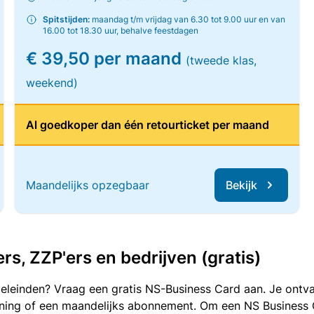
Spitstijden:
maandag t/m vrijdag van 6.30 tot 9.00 uur en van
16.00 tot 18.30 uur, behalve feestdagen
€ 39,50 per maand
(tweede klas,
weekend)
Al goedkoper dan één retourticket per maand
Maandelijks opzegbaar
Bekijk
, ZZP'ers en bedrijven (gratis)
oeleinden? Vraag een gratis NS-Business Card aan. Je ontva
kening of een maandelijks abonnement. Om een NS Business