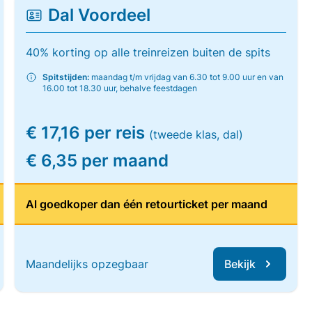
Dal Voordeel
40% korting op alle treinreizen buiten de spits
Spitstijden:
maandag t/m vrijdag van 6.30 tot 9.00 uur en van
16.00 tot 18.30 uur, behalve feestdagen
€ 17,16 per reis
(tweede klas, dal)
€ 6,35 per maand
Al goedkoper dan één retourticket per maand
Maandelijks opzegbaar
Bekijk