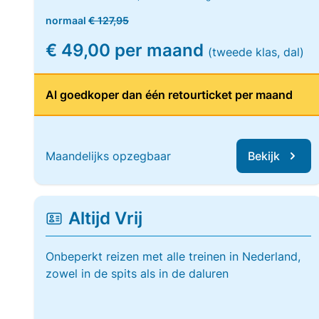
normaal
€ 127,95
€ 49,00 per maand
(tweede klas, dal)
Al goedkoper dan één retourticket per maand
Maandelijks opzegbaar
Bekijk
Altijd Vrij
Onbeperkt reizen met alle treinen in Nederland,
zowel in de spits als in de daluren