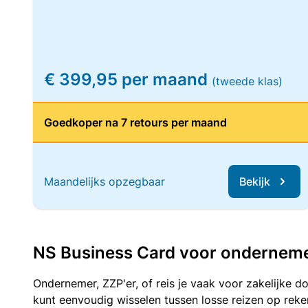
€ 399,95 per maand
(tweede klas)
Goedkoper na 7 retours per maand
Maandelijks opzegbaar
Bekijk
NS Business Card voor ondernemers
Ondernemer, ZZP'er, of reis je vaak voor zakelijke d
kunt eenvoudig wisselen tussen losse reizen op re