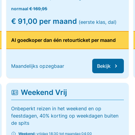
normaal
€ 169,95
€ 91,00 per maand
(eerste klas, dal)
Al goedkoper dan één retourticket per maand
Maandelijks opzegbaar
Bekijk
Weekend Vrij
Onbeperkt reizen in het weekend en op
feestdagen, 40% korting op weekdagen buiten
de spits
Weekend:
vrijdag 18:30 tot maandag 04:00