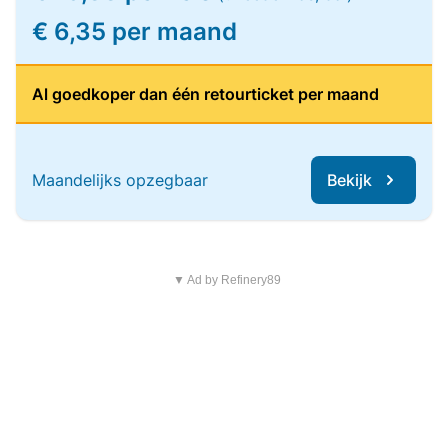
€ 6,35 per maand
Al goedkoper dan één retourticket per maand
Maandelijks opzegbaar
Bekijk
▼ Ad by Refinery89