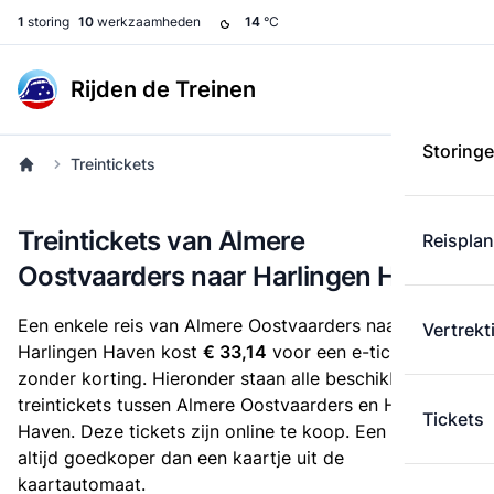
1
storing
10
werkzaamheden
14
°C
Rijden de Treinen
Storing
Treintickets
Treintickets van Almere
Reispla
Oostvaarders naar Harlingen Haven
Een enkele reis van Almere Oostvaarders naar
Vertrekt
Harlingen Haven kost
€ 33,14
voor een e-ticket
zonder korting. Hieronder staan alle beschikbare
treintickets tussen Almere Oostvaarders en Harlingen
Tickets
Haven. Deze tickets zijn online te koop. Een e-ticket is
altijd goedkoper dan een kaartje uit de
kaartautomaat.