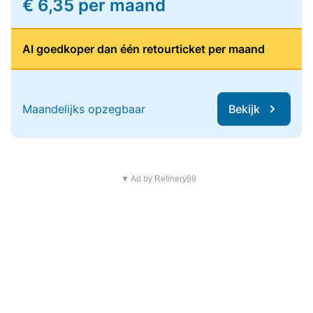
€ 6,35 per maand
Al goedkoper dan één retourticket per maand
Maandelijks opzegbaar
Bekijk
▼ Ad by Refinery89