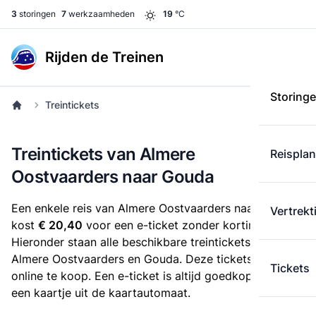
3
storingen
7
werkzaamheden
19
°C
Rijden de Treinen
Storing
Treintickets
Treintickets van Almere
Reispla
Oostvaarders naar Gouda
Een enkele reis van Almere Oostvaarders naar Gouda
Vertrekt
kost
€ 20,40
voor een e-ticket zonder korting.
Hieronder staan alle beschikbare treintickets tussen
Almere Oostvaarders en Gouda. Deze tickets zijn
Tickets
online te koop. Een e-ticket is altijd goedkoper dan
een kaartje uit de kaartautomaat.