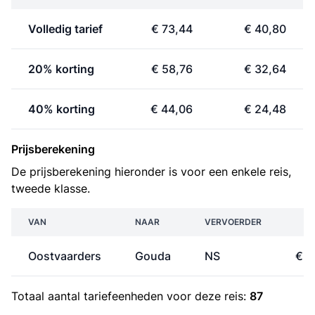
Volledig tarief
€ 73,44
€ 40,80
20% korting
€ 58,76
€ 32,64
40% korting
€ 44,06
€ 24,48
Prijsberekening
De prijsberekening hieronder is voor een enkele reis,
tweede klasse.
VAN
NAAR
VERVOERDER
PR
Oostvaarders
Gouda
NS
€ 2
Totaal aantal
tariefeenheden
voor deze reis:
87