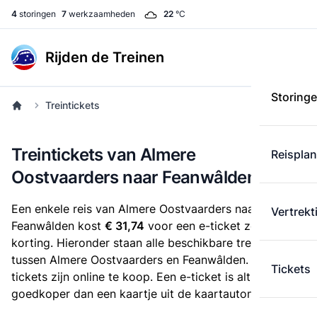
4
storingen
7
werkzaamheden
22
°C
Rijden de Treinen
Storing
Treintickets
Treintickets van Almere
Reispla
Oostvaarders naar Feanwâlden
Een enkele reis van Almere Oostvaarders naar
Vertrekt
Feanwâlden kost
€ 31,74
voor een e-ticket zonder
korting. Hieronder staan alle beschikbare treintickets
tussen Almere Oostvaarders en Feanwâlden. Deze
Tickets
tickets zijn online te koop. Een e-ticket is altijd
goedkoper dan een kaartje uit de kaartautomaat.