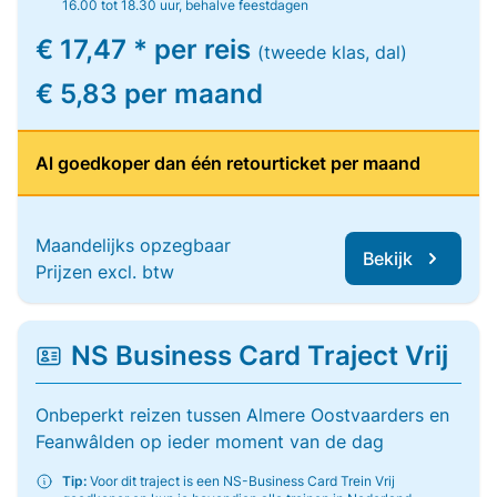
16.00 tot 18.30 uur, behalve feestdagen
€ 17,47 * per reis
(tweede klas, dal)
€ 5,83 per maand
Al goedkoper dan één retourticket per maand
Maandelijks opzegbaar
Bekijk
Prijzen excl. btw
NS Business Card Traject Vrij
Onbeperkt reizen tussen Almere Oostvaarders en
Feanwâlden op ieder moment van de dag
Tip:
Voor dit traject is een NS-Business Card Trein Vrij