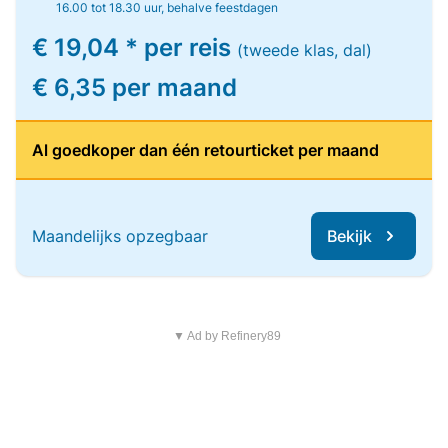
16.00 tot 18.30 uur, behalve feestdagen
€ 19,04 * per reis
(tweede klas, dal)
€ 6,35 per maand
Al goedkoper dan één retourticket per maand
Maandelijks opzegbaar
Bekijk
▼ Ad by Refinery89