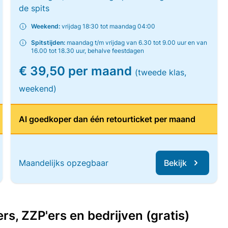
de spits
Weekend:
vrijdag 18:30 tot maandag 04:00
Spitstijden:
maandag t/m vrijdag van 6.30 tot 9.00 uur en van
16.00 tot 18.30 uur, behalve feestdagen
€ 39,50 per maand
(tweede klas,
weekend)
Al goedkoper dan één retourticket per maand
Maandelijks opzegbaar
Bekijk
, ZZP'ers en bedrijven (gratis)