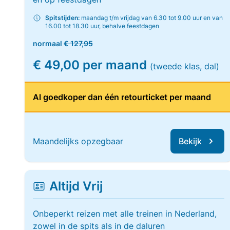
Spitstijden:
maandag t/m vrijdag van 6.30 tot 9.00 uur en van
16.00 tot 18.30 uur, behalve feestdagen
normaal
€ 127,95
€ 49,00 per maand
(tweede klas, dal)
Al goedkoper dan één retourticket per maand
Maandelijks opzegbaar
Bekijk
Altijd Vrij
Onbeperkt reizen met alle treinen in Nederland,
zowel in de spits als in de daluren