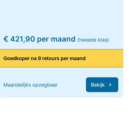
€ 421,90 per maand
(tweede klas)
Goedkoper na 9 retours per maand
Maandelijks opzegbaar
Bekijk