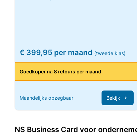
€ 399,95 per maand
(tweede klas)
Goedkoper na 8 retours per maand
Maandelijks opzegbaar
Bekijk
NS Business Card voor ondernemers