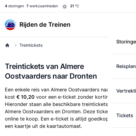
4
storingen
7
werkzaamheden
21
°C
Rijden de Treinen
Storing
Treintickets
Treintickets van Almere
Reispla
Oostvaarders naar Dronten
Een enkele reis van Almere Oostvaarders naar Dronten
Vertrekt
kost
€ 10,20
voor een e-ticket zonder korting.
Hieronder staan alle beschikbare treintickets tussen
Almere Oostvaarders en Dronten. Deze tickets zijn
Tickets
online te koop. Een e-ticket is altijd goedkoper dan
een kaartje uit de kaartautomaat.