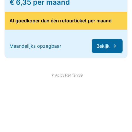
€ 6,35 per maand
Al goedkoper dan één retourticket per maand
Maandelijks opzegbaar
Bekijk
▼ Ad by Refinery89