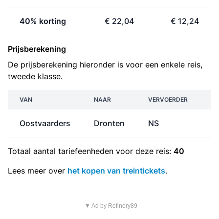
40% korting
€ 22,04
€ 12,24
Prijsberekening
De prijsberekening hieronder is voor een enkele reis,
tweede klasse.
VAN
NAAR
VERVOERDER
Oostvaarders
Dronten
NS
€
Totaal aantal
tariefeenheden
voor deze reis:
40
Lees meer over
het kopen van treintickets
.
▼ Ad by Refinery89