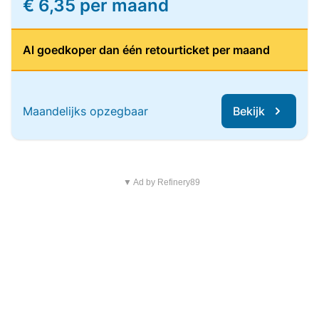
€ 6,35 per maand
Al goedkoper dan één retourticket per maand
Maandelijks opzegbaar
Bekijk
▼ Ad by Refinery89