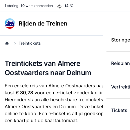
1
storing
10
werkzaamheden
14
°C
Rijden de Treinen
Storing
Treintickets
Treintickets van Almere
Reispla
Oostvaarders naar Deinum
Een enkele reis van Almere Oostvaarders naar Deinum
Vertrekt
kost
€ 30,78
voor een e-ticket zonder korting.
Hieronder staan alle beschikbare treintickets tussen
Almere Oostvaarders en Deinum. Deze tickets zijn
Tickets
online te koop. Een e-ticket is altijd goedkoper dan
een kaartje uit de kaartautomaat.