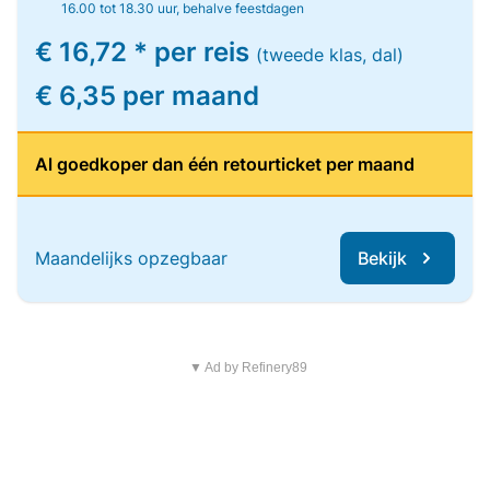
16.00 tot 18.30 uur, behalve feestdagen
€ 16,72 * per reis
(tweede klas, dal)
€ 6,35 per maand
Al goedkoper dan één retourticket per maand
Maandelijks opzegbaar
Bekijk
▼ Ad by Refinery89