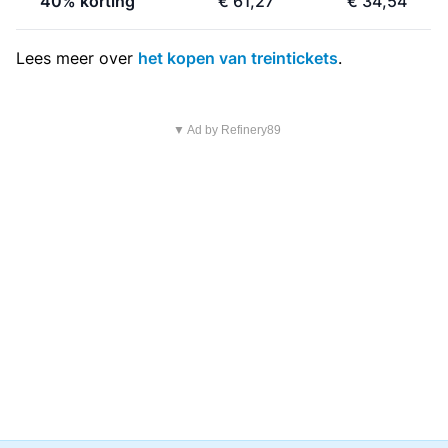
40% korting
€ 61,27
€ 34,54
Lees meer over
het kopen van treintickets
.
▼ Ad by Refinery89