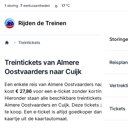
1
storing
7
werkzaamheden
17
°C
Rijden de Treinen
Storing
Treintickets
Treintickets van Almere
Reispla
Oostvaarders naar Cuijk
Een enkele reis van Almere Oostvaarders naar Cuijk
Vertrekt
kost
€ 27,86
voor een e-ticket zonder korting.
Hieronder staan alle beschikbare treintickets tussen
Almere Oostvaarders en Cuijk. Deze tickets zijn online
Tickets
te koop. Een e-ticket is altijd goedkoper dan een
kaartje uit de kaartautomaat.