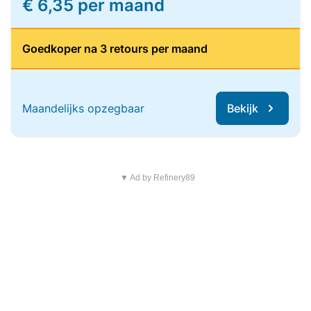
€ 6,35 per maand
Goedkoper na 3 retours per maand
Maandelijks opzegbaar
Bekijk
▼ Ad by Refinery89