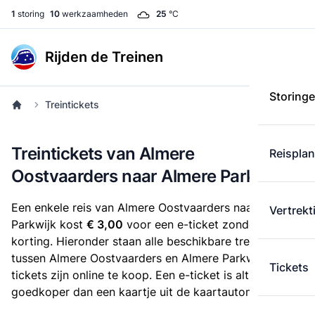
1
storing
10
werkzaamheden
25
°C
Rijden de Treinen
Storing
Treintickets
Treintickets van Almere
Reispla
Oostvaarders naar Almere Parkwijk
Een enkele reis van Almere Oostvaarders naar Almere
Vertrekt
Parkwijk kost
€ 3,00
voor een e-ticket zonder
korting. Hieronder staan alle beschikbare treintickets
tussen Almere Oostvaarders en Almere Parkwijk. Deze
Tickets
tickets zijn online te koop. Een e-ticket is altijd
goedkoper dan een kaartje uit de kaartautomaat.