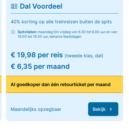
Dal Voordeel
40% korting op alle treinreizen buiten de spits
Spitstijden:
maandag t/m vrijdag van 6.30 tot 9.00 uur en van
16.00 tot 18.30 uur, behalve feestdagen
€ 19,98 per reis
(tweede klas, dal)
€ 6,35 per maand
Al goedkoper dan één retourticket per maand
Maandelijks opzegbaar
Bekijk