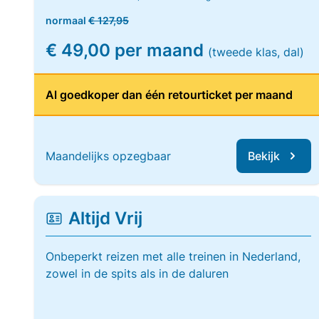
normaal
€ 127,95
€ 49,00 per maand
(tweede klas, dal)
Al goedkoper dan één retourticket per maand
Maandelijks opzegbaar
Bekijk
Altijd Vrij
Onbeperkt reizen met alle treinen in Nederland,
zowel in de spits als in de daluren