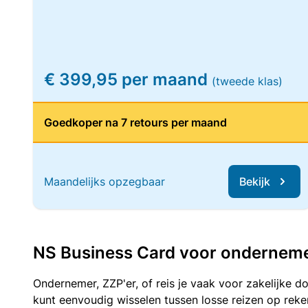
€ 399,95 per maand
(tweede klas)
Goedkoper na 7 retours per maand
Maandelijks opzegbaar
Bekijk
NS Business Card voor ondernemers
Ondernemer, ZZP'er, of reis je vaak voor zakelijke d
kunt eenvoudig wisselen tussen losse reizen op re