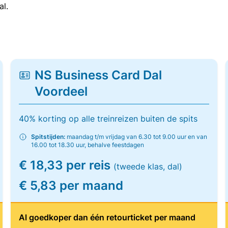
al.
NS Business Card Dal
Voordeel
40% korting op alle treinreizen buiten de spits
Spitstijden:
maandag t/m vrijdag van 6.30 tot 9.00 uur en van
16.00 tot 18.30 uur, behalve feestdagen
€ 18,33 per reis
(tweede klas, dal)
€ 5,83 per maand
Al goedkoper dan één retourticket per maand