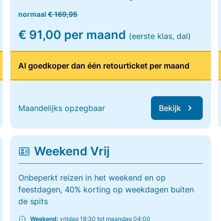
normaal
€ 169,95
€ 91,00 per maand
(eerste klas, dal)
Al goedkoper dan één retourticket per maand
Maandelijks opzegbaar
Bekijk
Weekend Vrij
Onbeperkt reizen in het weekend en op
feestdagen, 40% korting op weekdagen buiten
de spits
Weekend:
vrijdag 18:30 tot maandag 04:00