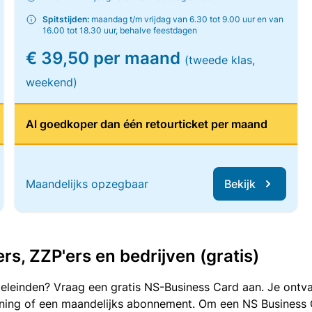
Spitstijden:
maandag t/m vrijdag van 6.30 tot 9.00 uur en van
16.00 tot 18.30 uur, behalve feestdagen
€ 39,50 per maand
(tweede klas,
weekend)
Al goedkoper dan één retourticket per maand
Maandelijks opzegbaar
Bekijk
, ZZP'ers en bedrijven (gratis)
oeleinden? Vraag een gratis NS-Business Card aan. Je ontva
kening of een maandelijks abonnement. Om een NS Business