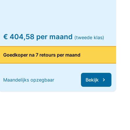
€ 404,58 per maand
(tweede klas)
Goedkoper na 7 retours per maand
Maandelijks opzegbaar
Bekijk