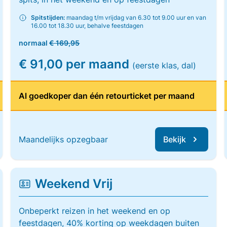
Spitstijden:
maandag t/m vrijdag van 6.30 tot 9.00 uur en van
16.00 tot 18.30 uur, behalve feestdagen
normaal
€ 169,95
€ 91,00 per maand
(eerste klas, dal)
Al goedkoper dan één retourticket per maand
Maandelijks opzegbaar
Bekijk
Weekend Vrij
Onbeperkt reizen in het weekend en op
feestdagen, 40% korting op weekdagen buiten