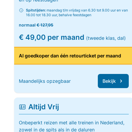
Spitstijden:
maandag t/m vrijdag van 6.30 tot 9.00 uur en van
16.00 tot 18.30 uur, behalve feestdagen
normaal
€ 127,95
€ 49,00 per maand
(tweede klas, dal)
Al goedkoper dan één retourticket per maand
Maandelijks opzegbaar
Bekijk
Altijd Vrij
Onbeperkt reizen met alle treinen in Nederland,
zowel in de spits als in de daluren