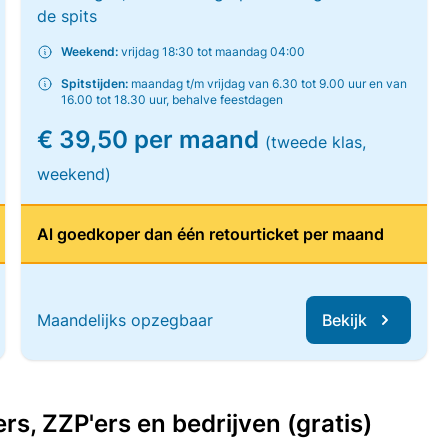
de spits
Weekend:
vrijdag 18:30 tot maandag 04:00
Spitstijden:
maandag t/m vrijdag van 6.30 tot 9.00 uur en van
16.00 tot 18.30 uur, behalve feestdagen
€ 39,50 per maand
(tweede klas,
weekend)
Al goedkoper dan één retourticket per maand
Maandelijks opzegbaar
Bekijk
, ZZP'ers en bedrijven (gratis)