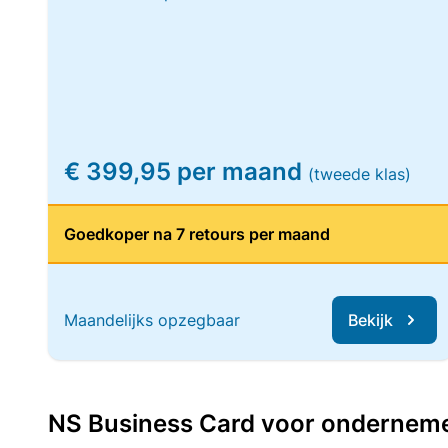
€ 399,95 per maand
(tweede klas)
Goedkoper na 7 retours per maand
Maandelijks opzegbaar
Bekijk
NS Business Card voor ondernemers