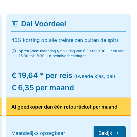
Dal Voordeel
40% korting op alle treinreizen buiten de spits
Spitstijden:
maandag t/m vrijdag van 6.30 tot 9.00 uur en van
16.00 tot 18.30 uur, behalve feestdagen
€ 19,64 * per reis
(tweede klas, dal)
€ 6,35 per maand
Al goedkoper dan één retourticket per maand
Maandelijks opzegbaar
Bekijk