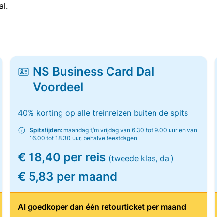
al.
NS Business Card Dal
Voordeel
40% korting op alle treinreizen buiten de spits
Spitstijden:
maandag t/m vrijdag van 6.30 tot 9.00 uur en van
16.00 tot 18.30 uur, behalve feestdagen
€ 18,40 per reis
(tweede klas, dal)
€ 5,83 per maand
Al goedkoper dan één retourticket per maand