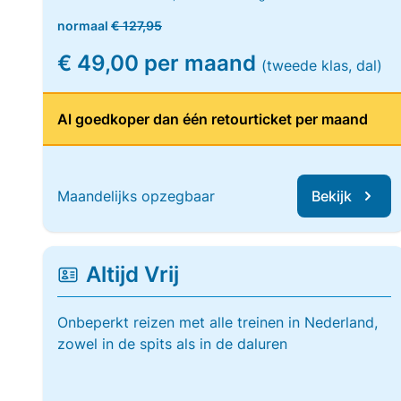
normaal
€ 127,95
€ 49,00 per maand
(tweede klas, dal)
Al goedkoper dan één retourticket per maand
Maandelijks opzegbaar
Bekijk
Altijd Vrij
Onbeperkt reizen met alle treinen in Nederland,
zowel in de spits als in de daluren