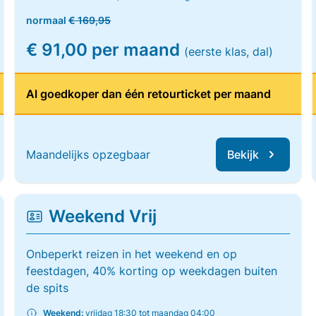
normaal
€ 169,95
€ 91,00 per maand
(eerste klas, dal)
Al goedkoper dan één retourticket per maand
Maandelijks opzegbaar
Bekijk
Weekend Vrij
Onbeperkt reizen in het weekend en op
feestdagen, 40% korting op weekdagen buiten
de spits
Weekend:
vrijdag 18:30 tot maandag 04:00