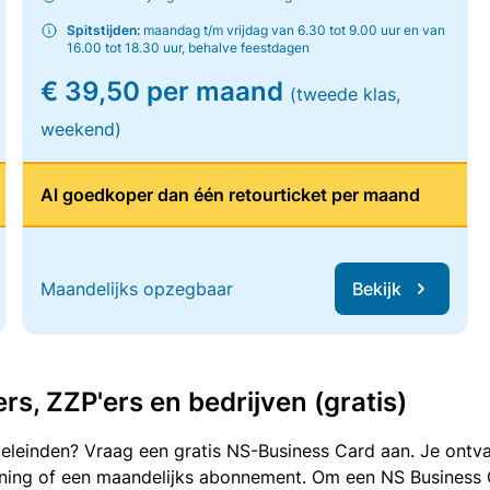
Spitstijden:
maandag t/m vrijdag van 6.30 tot 9.00 uur en van
16.00 tot 18.30 uur, behalve feestdagen
€ 39,50 per maand
(tweede klas,
weekend)
Al goedkoper dan één retourticket per maand
Maandelijks opzegbaar
Bekijk
, ZZP'ers en bedrijven (gratis)
oeleinden? Vraag een gratis NS-Business Card aan. Je ontva
kening of een maandelijks abonnement. Om een NS Business