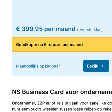
€ 399,95 per maand
(tweede klas)
Goedkoper na 6 retours per maand
Maandelijks opzegbaar
Bekijk
NS Business Card voor ondernemers
Ondernemer, ZZP'er, of reis je vaak voor zakelijke d
kunt eenvoudig wisselen tussen losse reizen op re