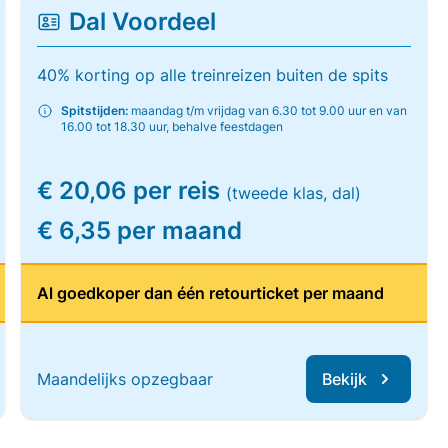
Dal Voordeel
40% korting op alle treinreizen buiten de spits
Spitstijden:
maandag t/m vrijdag van 6.30 tot 9.00 uur en van
16.00 tot 18.30 uur, behalve feestdagen
€ 20,06 per reis
(tweede klas, dal)
€ 6,35 per maand
Al goedkoper dan één retourticket per maand
Maandelijks opzegbaar
Bekijk