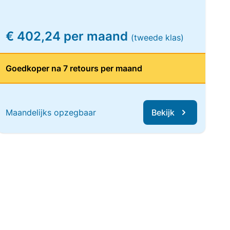
€ 402,24 per maand
(tweede klas)
Goedkoper na 7 retours per maand
Maandelijks opzegbaar
Bekijk